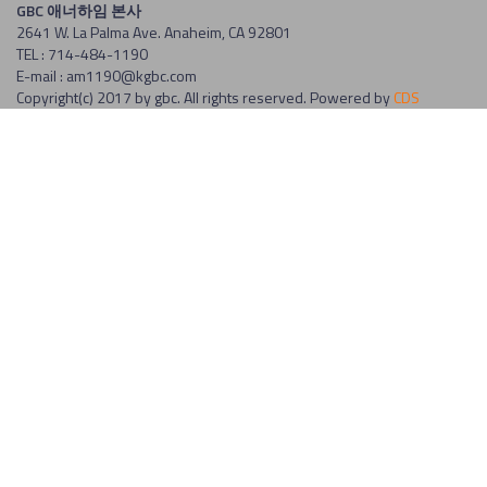
GBC 애너하임 본사
2641 W. La Palma Ave. Anaheim, CA 92801
TEL : 714-484-1190
E-mail : am1190@kgbc.com
Copyright(c) 2017 by gbc. All rights reserved. Powered by
CDS