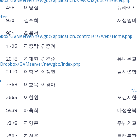
ox/GVMserver/newgbc/application/views/layouts/header.php
458
이영실
뉴라이프
dler
930
김수희
새생명비
961
최옥선
box/GVMserver/newgbc/application/controllers/web/Home.php
1796
김종탁, 김종례
2018
김대현, 김경순
유니온교
/Dropbox/GVMserver/newgbc/index.php
2119
이혁우, 이정현
윌셔연합
ce
2363
이호목, 이경애
"/>
2665
이현원
오렌지한
5439
배옥희
나성순복
7278
김영준
주님의교
7507
김선옥
플러튼장