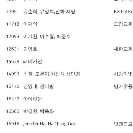
7795
유춘학, 유정희,진화,지영
Bethel Ko
11712
이재의
드림교회
12093
이기환, 이수형, 박준수
12631
김영호
새한교회
14539
레베카전
14993
최철, 조은미,최진석,최민경
사랑의빛
16170
권영대, 권미림
남가주동
16239
아이린문
16565
박경환, 박옥화
16916
Jennifer Ha, Ha Chang Guk
인랜드교