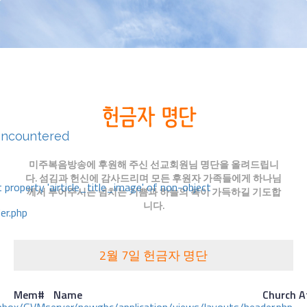
encountered
미주복음방송에 후원해 주신 선교회원님 명단을 올려드립니
다. 섬김과 헌신에 감사드리며 모든 후원자 가족들에게 하나님
 property 'airticle_title_image' of non-object
께서 부어주시는 넘치는 기쁨과 하늘의 복이 가득하길 기도합
니다.
er.php
2월 7일 헌금자 명단
Mem#
Name
Church A