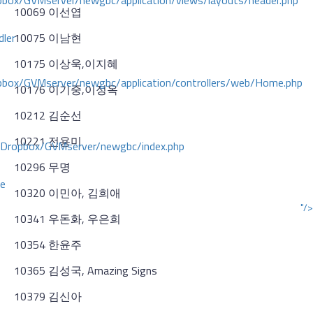
ox/GVMserver/newgbc/application/views/layouts/header.php
10069 이선엽
dler
10075 이남현
10175 이상욱,이지혜
box/GVMserver/newgbc/application/controllers/web/Home.php
10176 이기중,이정옥
10212 김순선
10221 전용미
/Dropbox/GVMserver/newgbc/index.php
10296 무명
ce
10320 이민아, 김희애
"/>
10341 우돈화, 우은희
10354 한윤주
10365 김성국, Amazing Signs
10379 김신아