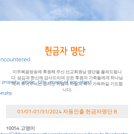
encountered
미주복음방송에 후원해 주신 선교회원님 명단을 올려드립니
다. 섬김과 헌신에 감사드리며 모든 후원자 가족들에게 하나님
 property 'airticle_title_image' of non-object
께서 부어주시는 넘치는 기쁨과 하늘의 복이 가득하길 기도합
니다.
er.php
01/01-01/31/2024 자동인출 헌금자명단 B
10054 고영미