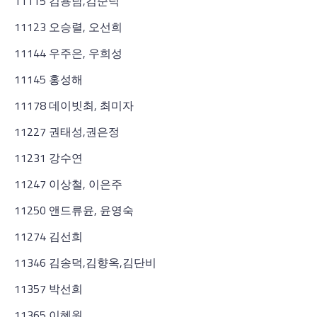
11115 김용남,김순덕
11123 오승렬, 오선희
11144 우주은, 우희성
11145 홍성해
11178 데이빗최, 최미자
11227 권태성,권은정
11231 강수연
11247 이상철, 이은주
11250 앤드류윤, 윤영숙
11274 김선희
11346 김송덕,김향옥,김단비
11357 박선희
11365 이혜원