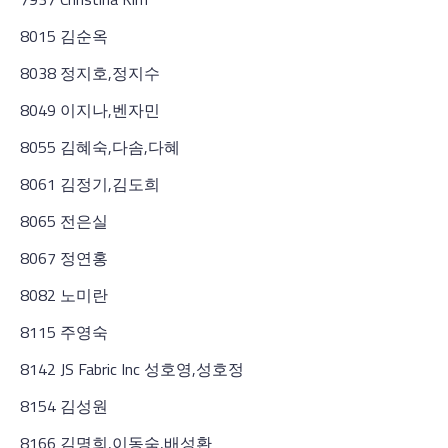
8015 김순옥
8038 정지호,정지수
8049 이지나,벤자민
8055 김혜숙,다솜,다혜
8061 김정기,김도희
8065 전은실
8067 정연홍
8082 노미란
8115 주영숙
8142 JS Fabric Inc 성호영,성호정
8154 김성원
8166 김명희,이동숙,배성환