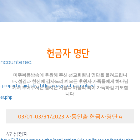
encountered
미주복음방송에 후원해 주신 선교회원님 명단을 올려드립니
다. 섬김과 헌신에 감사드리며 모든 후원자 가족들에게 하나님
 property 'airticle_title_image' of non-object
께서 부어주시는 넘치는 기쁨과 하늘의 복이 가득하길 기도합
니다.
er.php
03/01-03/31/2023 자동인출 헌금자명단 A
47 심정자