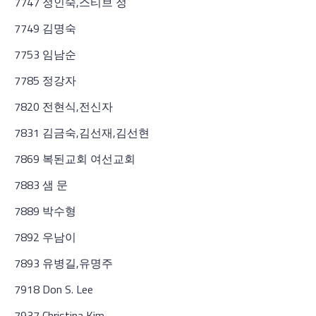
7747 정인숙,스티브 정
7749 김명숙
7753 임남순
7785 정강자
7820 전현식,전신자
7831 김금숙,김선재,김선현
7869 복된교회 여선교회
7883 샘 문
7889 박수형
7892 우남이
7893 유병길,유명주
7918 Don S. Lee
7937 Christina Kim