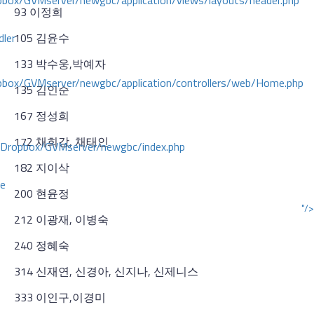
ox/GVMserver/newgbc/application/views/layouts/header.php
93 이정희
dler
105 김윤수
133 박수웅,박예자
box/GVMserver/newgbc/application/controllers/web/Home.php
135 김인순
167 정성희
172 채희강, 채태인
/Dropbox/GVMserver/newgbc/index.php
182 지이삭
ce
200 현윤정
"/>
212 이광재, 이병숙
240 정혜숙
314 신재연, 신경아, 신지나, 신제니스
333 이인구,이경미