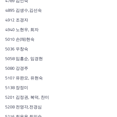
4789 김인숙
4895 김생수,김선숙
4912 조경자
4940 노현우, 희자
5010 손(채)현숙
5036 우창숙
5058 임흥순, 임경현
5080 강경주
5107 유완모, 유현숙
5138 장정미
5201 김정권, 복덕, 찬미
5208 전영각,전경심
5216 최운용,최인숙