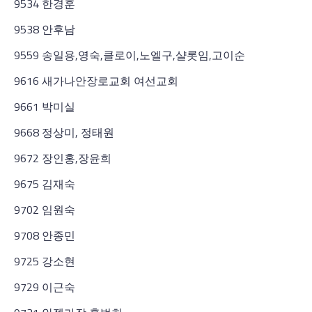
9534 한경훈
9538 안후남
9559 송일용,영숙,클로이,노엘구,샬롯임,고이순
9616 새가나안장로교회 여선교회
9661 박미실
9668 정상미, 정태원
9672 장인홍,장윤희
9675 김재숙
9702 임원숙
9708 안종민
9725 강소현
9729 이근숙