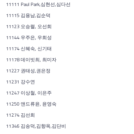
11111 Paul Park,심현선,심다선
11115 김용남,김순덕
11123 오승렬, 오선희
11144 우주은, 우희성
11174 신혜숙, 신기태
11178 데이빗최, 최미자
11227 권태성,권은정
11231 강수연
11247 이상철, 이은주
11250 앤드류윤, 윤영숙
11274 김선희
11346 김송덕,김향옥,김단비