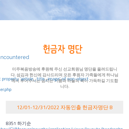
encountered
미주복음방송에 후원해 주신 선교회원님 명단을 올려드립니
다. 섬김과 헌신에 감사드리며 모든 후원자 가족들에게 하나님
 property 'airticle_title_image' of non-object
께서 부어주시는 넘치는 기쁨과 하늘의 복이 가득하길 기도합
니다.
er.php
12/01-12/31/2022 자동인출 헌금자명단 B
8351 하기순