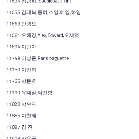
11634 정광희, Saddleback Tint
11658 김태복,동하,소영,혜영,하영
11663 안명오
11681 오혜경,Alex,Edward,오재억
11694 이민아
11749 이상준,Paris baguette
11750 이진혁
11766 박문호
11790 유태일,박진향
11820 박수자
11885 이천혜
11897 김 진
11903 라용균