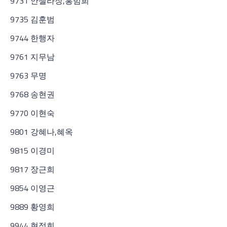
9731 안젤라장,홍범희
9735 김훈범
9744 한행자
9761 지무남
9763 무명
9768 송현권
9770 이현숙
9801 강혜나,혜옥
9815 이경미
9817 장근희
9854 이영근
9889 황영희
9944 현정희