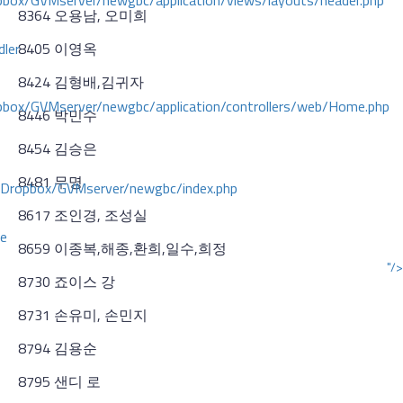
ox/GVMserver/newgbc/application/views/layouts/header.php
8364 오용남, 오미희
dler
8405 이영옥
8424 김형배,김귀자
box/GVMserver/newgbc/application/controllers/web/Home.php
8446 박민수
8454 김승은
8481 무명
/Dropbox/GVMserver/newgbc/index.php
8617 조인경, 조성실
ce
8659 이종복,해종,환희,일수,희정
"/>
8730 죠이스 강
8731 손유미, 손민지
8794 김용순
8795 샌디 로