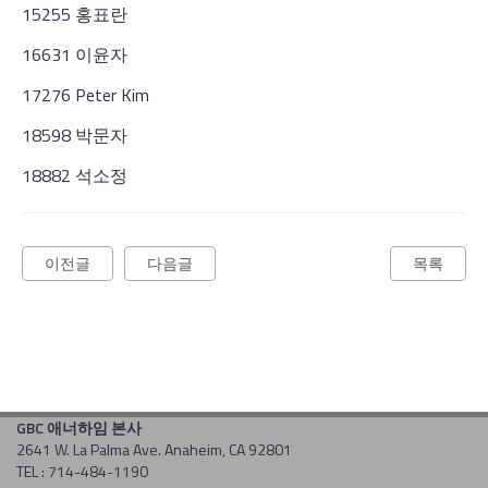
15255 홍표란
16631 이윤자
17276 Peter Kim
18598 박문자
18882 석소정
이전글
다음글
목록
GBC 애너하임 본사
2641 W. La Palma Ave. Anaheim, CA 92801
TEL : 714-484-1190