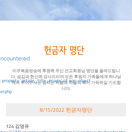
encountered
미주복음방송에 후원해 주신 선교회원님 명단을 올려드립니
다. 섬김과 헌신에 감사드리며 모든 후원자 가족들에게 하나님
 property 'airticle_title_image' of non-object
께서 부어주시는 넘치는 기쁨과 하늘의 복이 가득하길 기도합
니다.
er.php
8/15/2022 헌금자명단
124 김영유