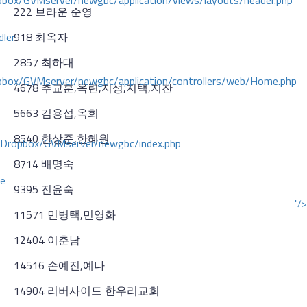
ox/GVMserver/newgbc/application/views/layouts/header.php
222 브라운 순영
dler
918 최옥자
2857 최하대
box/GVMserver/newgbc/application/controllers/web/Home.php
4678 추교훈,옥련,지성,지택,지찬
5663 김용섭,옥희
8540 한상준,한혜원
/Dropbox/GVMserver/newgbc/index.php
8714 배명숙
ce
9395 진윤숙
"/>
11571 민병택,민영화
12404 이춘남
14516 손예진,예나
14904 리버사이드 한우리교회