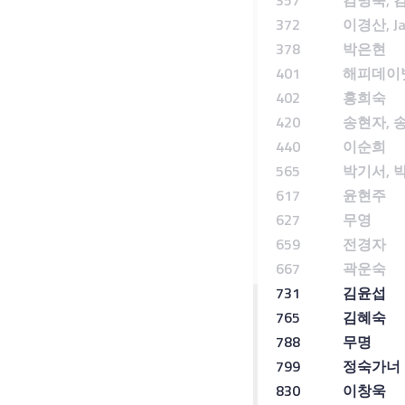
357
김명숙
,
372
이경산
, 
378
박은현
401
해피데이
402
홍희숙
420
송현자
,
440
이순희
565
박기서
,
617
윤현주
627
무영
659
전경자
667
곽운숙
731
김윤섭
765
김혜숙
788
무명
799
정숙가너
830
이창욱