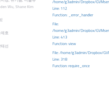
김미경
,
유기쁨
,
니콜유
/home/g3admin/Dropbox/GVMserve
Jaden Wu, Shane Kim
Line: 112
Function: _error_handler
빗
File:
/home/g3admin/Dropbox/GVMserve
송제호
Line: 413
Function: view
박태선
File: /home/g3admin/Dropbox/GV
Line: 318
Function: require_once