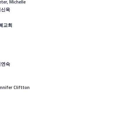
eter, Michelle
김신욱
혜교회
김연숙
ennifer Cliftton