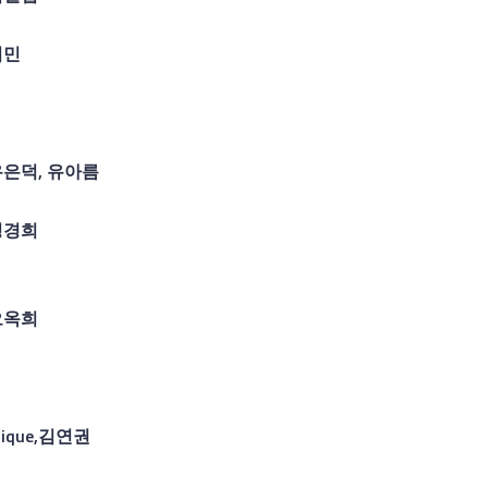
최민
유은덕
,
유아름
정경희
오옥희
ique,
김연권