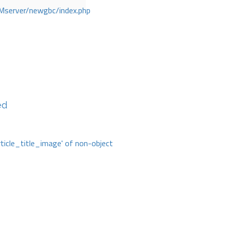
Mserver/newgbc/index.php
ed
rticle_title_image' of non-object