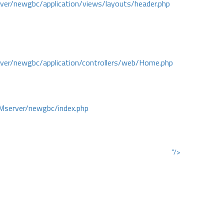
r/newgbc/application/views/layouts/header.php
r/newgbc/application/controllers/web/Home.php
Mserver/newgbc/index.php
"/>