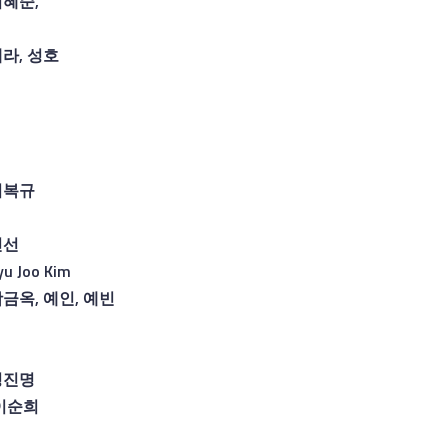
최혜순
,
세라
,
성호
최복규
인선
Kyu Joo Kim
곽금옥
,
예인
,
예빈
정진명
이순희