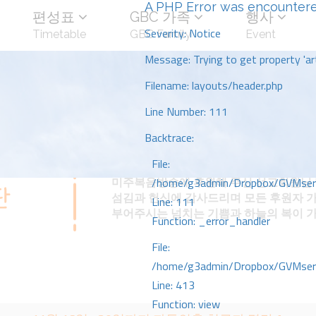
A PHP Error was encounter
편성표
GBC 가족
행사
Severity: Notice
Timetable
GBC Family
Event
Message: Trying to get property 'art
Filename: layouts/header.php
Line Number: 111
Backtrace:
File:
미주복음방송에 후원해 주신 선교회원님 
/home/g3admin/Dropbox/GVMserve
섬김과 헌신에 감사드리며 모든 후원자 
Line: 111
부어주시는 넘치는 기쁨과 하늘의 복이 
Function: _error_handler
File:
/home/g3admin/Dropbox/GVMserve
Line: 413
Function: view