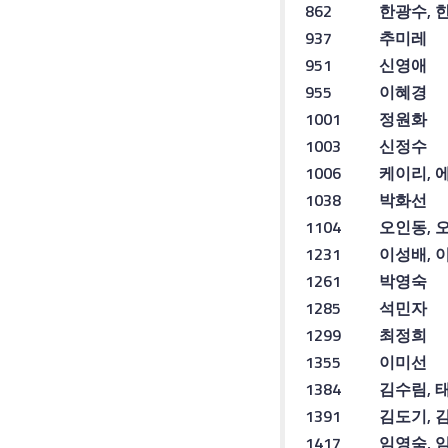
862
한광수
,
937
추미레
951
신영애
955
이혜경
1001
정원화
1003
신정수
1006
케이
리
,
1038
박화선
1104
오인동
,
1231
이성배
,
1261
박영숙
1285
석민자
1299
최정희
1355
이미선
1384
김수림
,
1391
김도기
,
1417
임영숙
,