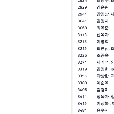
2924
최영우
,
2929
김순란
2941
강영삼
,
3041
김양자
3068
최옥준
3113
신옥자
3213
이영희
3215
최연심
,
3236
조공숙
3271
서기석
,
3319
김영희
, 
3355
곽상한
,
3380
이순옥
3406
김경미
3411
정옥자
,
3415
이장복
,
3481
윤수지