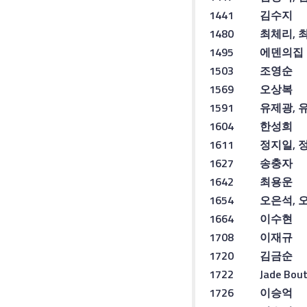
1441
김수지
1480
최체리
,
1495
에덴의
집
1503
조영순
1569
오상복
1591
유제광
,
1604
한성희
1611
정지일
,
1627
송충자
1642
최용운
1654
오은석
,
1664
이수현
1708
이재규
1720
김금순
1722
Jade Bout
1726
이승억