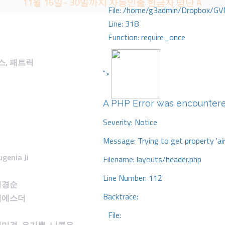
11월 16일~ 30일까지 자동인출 헌금자 명단 A
File: /home/g3admin/Dropbox/GV
Line: 318
Function: require_once
스
,
패트릭
">
A PHP Error was encounter
Severity: Notice
Message: Trying to get property 'ai
ugenia Ji
Filename: layouts/header.php
Line Number: 112
민경순
Backtrace:
이에스더
File: