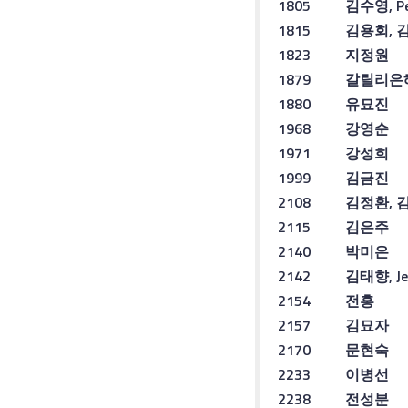
1805
김수영
, P
1815
김용회
,
1823
지정원
1879
갈릴리은
1880
유묘진
1968
강영순
1971
강성희
1999
김금진
2108
김정환
,
2115
김은주
2140
박미은
2142
김태향
, J
2154
전
홍
2157
김묘자
2170
문현숙
2233
이병선
2238
전성분