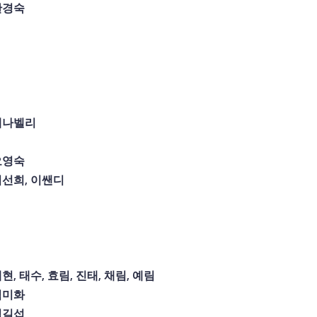
한경숙
에나벨
리
오영숙
이선희
,
이쌘디
태현
,
태수
,
효림
,
진태
,
채림
,
예림
김미화
임길섭