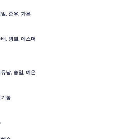
민일
,
준우
,
가은
송배
,
병열
,
에스더
김유남
,
승일
,
예은
엄기봉
수