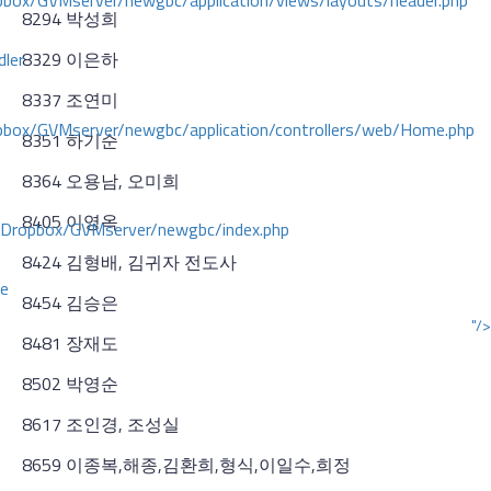
ox/GVMserver/newgbc/application/views/layouts/header.php
8294 박성희
dler
8329 이은하
8337 조연미
box/GVMserver/newgbc/application/controllers/web/Home.php
8351 하기순
8364 오용남, 오미희
8405 이영옥
/Dropbox/GVMserver/newgbc/index.php
8424 김형배, 김귀자 전도사
ce
8454 김승은
"/>
8481 장재도
8502 박영순
8617 조인경, 조성실
8659 이종복,해종,김환희,형식,이일수,희정