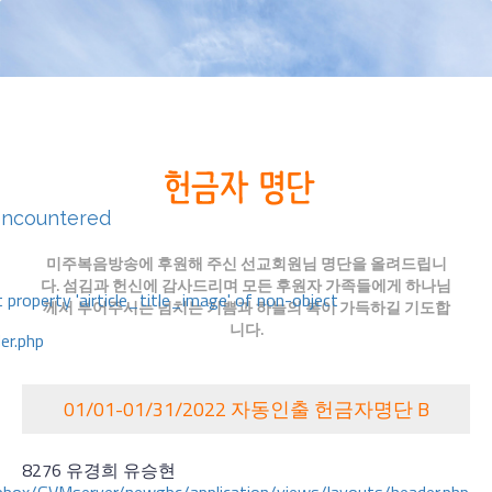
encountered
미주복음방송에 후원해 주신 선교회원님 명단을 올려드립니
다. 섬김과 헌신에 감사드리며 모든 후원자 가족들에게 하나님
 property 'airticle_title_image' of non-object
께서 부어주시는 넘치는 기쁨과 하늘의 복이 가득하길 기도합
니다.
er.php
01/01-01/31/2022 자동인출 헌금자명단 B
8276 유경희 유승현