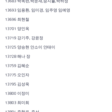
13683 박옥련,박춘재,승지율,박하성
13693 임용환, 임미경, 임주영 임예영
13696 최현철
13701 양인옥
13719 강기주, 강윤정
13725 양승현 안소이 안태이
13728 해나 장
13759 김혜순
13775 오인자
13795 김성욱
13800 이정미
13803 최미희
13804 주혁로, 주선