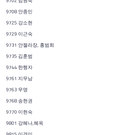
9702 임원숙
9708 안종민
9725 강소현
9729 이근숙
9731 안젤라장, 홍범희
9735 김훈범
9744 한행자
9761 지무남
9763 무명
9768 송현권
9770 이현숙
9801 강혜나,혜옥
9815 이경미