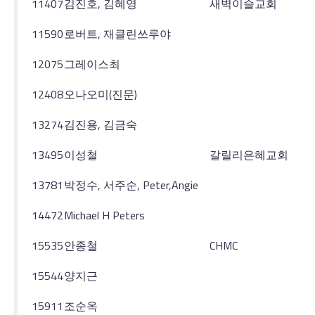
11407
김진호, 김혜영
새벽이슬교회
11590
로버트, 재클린쓰루야
12075
그레이스최
12408
오나오미(진문)
13274
김진용, 김금숙
13495
이성철
갈릴리은혜교회
13781
박정수, 서주순, Peter,Angie
14472
Michael H Peters
15535
안종철
CHMC
15544
양지근
15911
조순옥