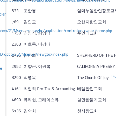
ox/GVMserver/newgbc/application/views/layouts/header.php
533
조한봉
임마누엘한인장로교
dler
769
김인교
오랜지한인교회
box/GVMserver/newgbc/application/controllers/web/Home.php
1750
최영식, 최영애
주안에교회
2363
이호목, 이경애
/Dropbox/GVMserver/newgbc/index.php
2736
김진희
SHEPHERD OF THE H
2952
이향근, 이원복
CALIFORNIA PRESBY
ce
"/>
3290
박영옥
The Church Of Joy
4161
최현희 Pro Tax & Accounting
베델한인교회
4690
유라현, 그레이스유
쉴만한물가교회
5135
김숙희
첫사랑교회