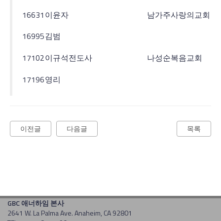
16631
이윤자
남가주사랑의교회
16995
김범
17102
이규석전도사
나성순복음교회
17196
영리
이전글
다음글
목록
GBC 애너하임 본사
2641 W. La Palma Ave. Anaheim, CA 92801