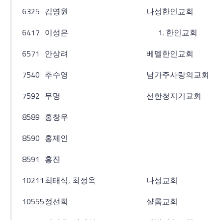
6325
김영원
나성한인교회
6417
이성은
한인교회
6571
안상려
베델한인교회
7540
추수영
남가주사랑의교회
7592
무명
선한청지기교회
8589
홍창우
8590
홍제인
8591
홍진
10211
최태식, 최정옥
나성교회
10555
정선희
샬롬교회