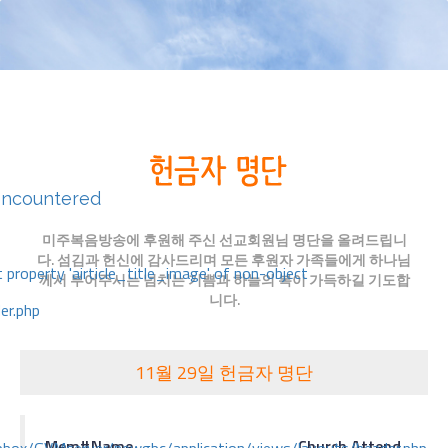
encountered
미주복음방송에 후원해 주신 선교회원님 명단을 올려드립니
다. 섬김과 헌신에 감사드리며 모든 후원자 가족들에게 하나님
 property 'airticle_title_image' of non-object
께서 부어주시는 넘치는 기쁨과 하늘의 복이 가득하길 기도합
니다.
er.php
11월 29일 헌금자 명단
Mem#
Name
Church Attend