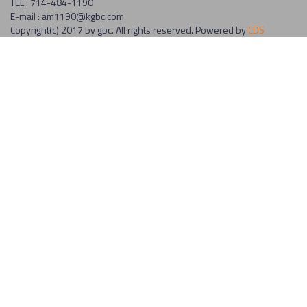
TEL : 714-484-1190
E-mail : am1190@kgbc.com
Copyright(c) 2017 by gbc. All rights reserved. Powered by
CDS