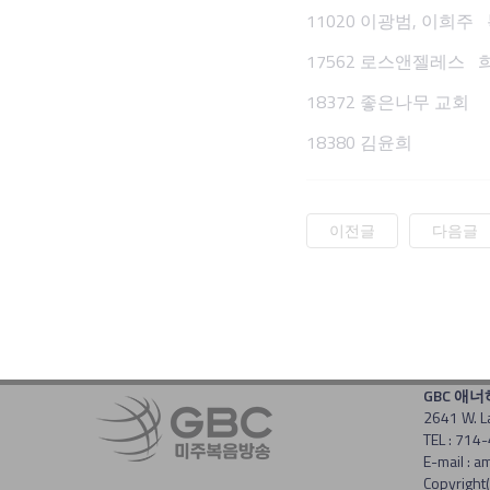
11020 이광범, 이희
17562 로스앤젤레스
18372 좋은나무 교회
18380 김윤희
이전글
다음글
GBC 애
2641 W. L
TEL : 714
E-mail :
Copyright(