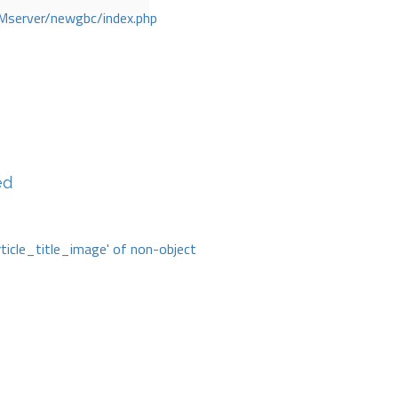
Mserver/newgbc/index.php
ed
rticle_title_image' of non-object