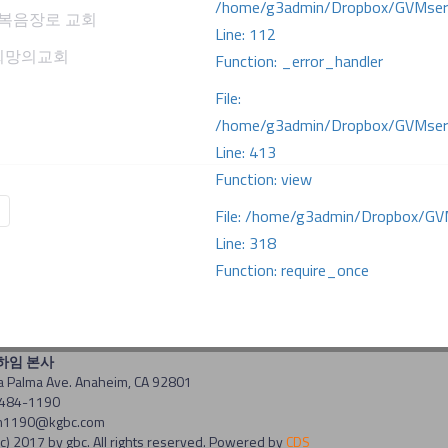
/home/g3admin/Dropbox/GVMserve
주 복음장로 교회
Line: 112
 희망의교회
Function: _error_handler
File:
/home/g3admin/Dropbox/GVMserve
Line: 413
Function: view
File: /home/g3admin/Dropbox/GV
Line: 318
Function: require_once
너하임 본사
a Palma Ave. Anaheim, CA 92801
-484-1190
 am1190@kgbc.com
c) 2017 by gbc. All rights reserved. Powered by
CDS