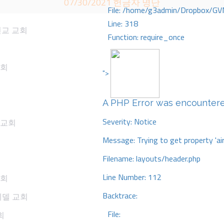
07/30/2021 헌금자 명단
File: /home/g3admin/Dropbox/GV
Line: 318
선교 교회
Function: require_once
교회
">
A PHP Error was encounter
Severity: Notice
 교회
Message: Trying to get property 'ai
Filename: layouts/header.php
Line Number: 112
교회
Backtrace:
베델 교회
File:
회