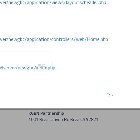
r/newgbc/application/views/layouts/header.php
r/newgbc/application/controllers/web/Home.php
목록
Mserver/newgbc/index.php
"/>
KGBN Partnership
1001 Brea canyon Rd Brea CA 92821