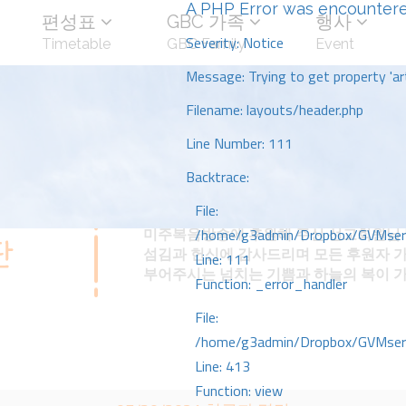
A PHP Error was encounter
편성표
GBC 가족
행사
Severity: Notice
Timetable
GBC Family
Event
Message: Trying to get property 'art
Filename: layouts/header.php
Line Number: 111
Backtrace:
File:
미주복음방송에 후원해 주신 선교회원님 
/home/g3admin/Dropbox/GVMserve
섬김과 헌신에 감사드리며 모든 후원자 
Line: 111
부어주시는 넘치는 기쁨과 하늘의 복이 
Function: _error_handler
File:
/home/g3admin/Dropbox/GVMserve
Line: 413
Function: view