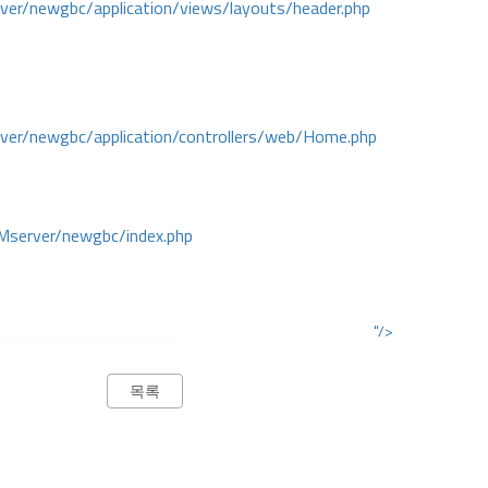
r/newgbc/application/views/layouts/header.php
r/newgbc/application/controllers/web/Home.php
Mserver/newgbc/index.php
"/>
목록