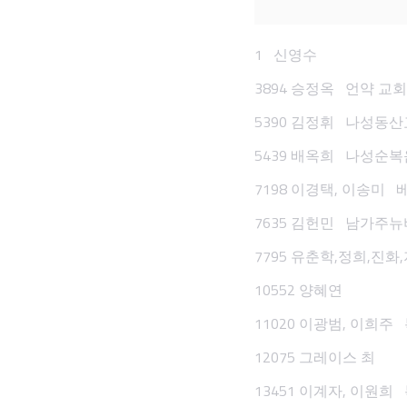
1 신영수
3894 승정옥 언약 교
5390 김정휘 나성동
5439 배옥희 나성순복
7198 이경택, 이송미 
7635 김헌민 남가주뉴
7795 유춘학,정희,진화,지영
10552 양혜연
11020 이광범, 이희
12075 그레이스 최
13451 이계자, 이원