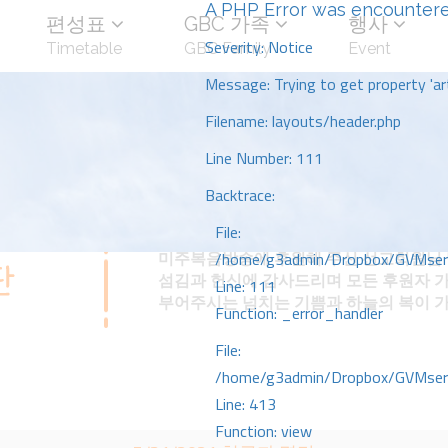
A PHP Error was encounter
편성표
GBC 가족
행사
Severity: Notice
Timetable
GBC Family
Event
Message: Trying to get property 'art
Filename: layouts/header.php
Line Number: 111
Backtrace:
File:
미주복음방송에 후원해 주신 선교회원님 
/home/g3admin/Dropbox/GVMserve
섬김과 헌신에 감사드리며 모든 후원자 
Line: 111
부어주시는 넘치는 기쁨과 하늘의 복이 
Function: _error_handler
File:
/home/g3admin/Dropbox/GVMserve
Line: 413
Function: view