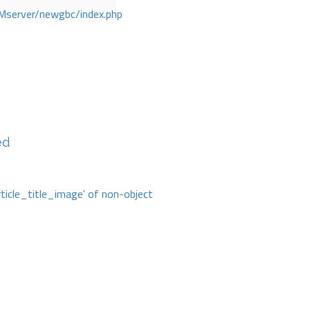
Mserver/newgbc/index.php
ed
rticle_title_image' of non-object