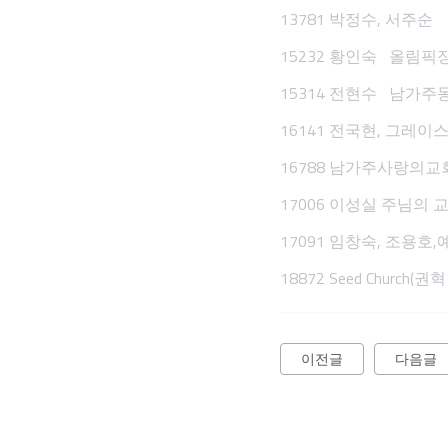
13781 박정수, 서주순
15232 황인숙 올림픽
15314 전현수 남가주
16141 전국현, 그레
16788 남가주사랑의
17006 이성실 주님의 
17091 임창숙, 조용
18872 Seed Church(
이전글
다음글