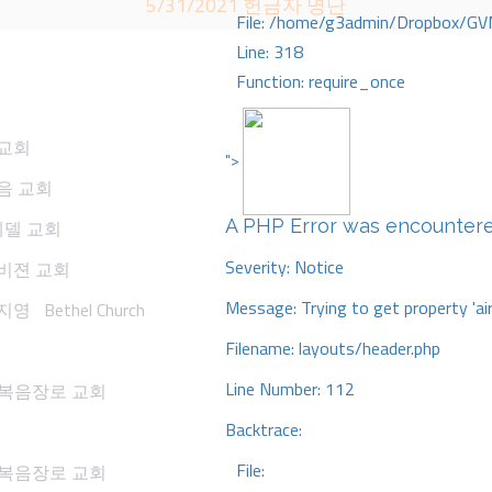
5/31/2021 헌금자 명단
File: /home/g3admin/Dropbox/GV
Line: 318
Function: require_once
회
산교회
">
음 교회
A PHP Error was encounter
베델 교회
Severity: Notice
비젼 교회
Message: Trying to get property 'ai
 Bethel Church
Filename: layouts/header.php
Line Number: 112
주 복음장로 교회
Backtrace:
File:
희 복음장로 교회