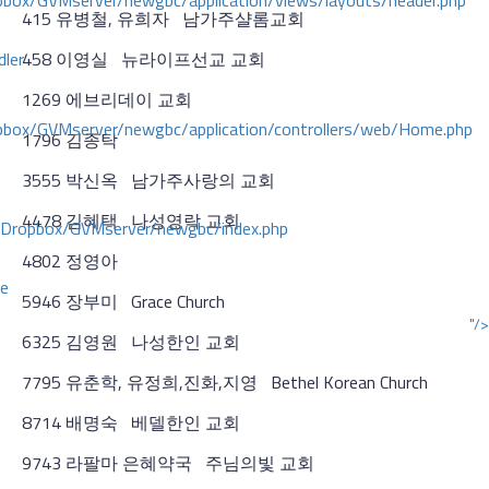
ox/GVMserver/newgbc/application/views/layouts/header.php
415 유병철, 유희자 남가주샬롬교회
dler
458 이영실 뉴라이프선교 교회
1269 에브리데이 교회
box/GVMserver/newgbc/application/controllers/web/Home.php
1796 김종탁
3555 박신옥 남가주사랑의 교회
4478 김혜택 나성영락 교회
/Dropbox/GVMserver/newgbc/index.php
4802 정영아
ce
5946 장부미 Grace Church
"/>
6325 김영원 나성한인 교회
7795 유춘학, 유정희,진화,지영 Bethel Korean Church
8714 배명숙 베델한인 교회
9743 라팔마 은혜약국 주님의빛 교회