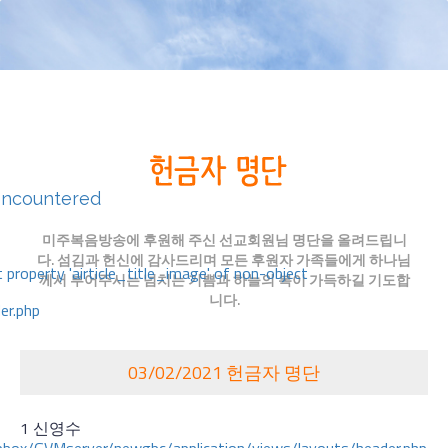
encountered
미주복음방송에 후원해 주신 선교회원님 명단을 올려드립니
다. 섬김과 헌신에 감사드리며 모든 후원자 가족들에게 하나님
 property 'airticle_title_image' of non-object
께서 부어주시는 넘치는 기쁨과 하늘의 복이 가득하길 기도합
니다.
er.php
03/02/2021 헌금자 명단
1 신영수