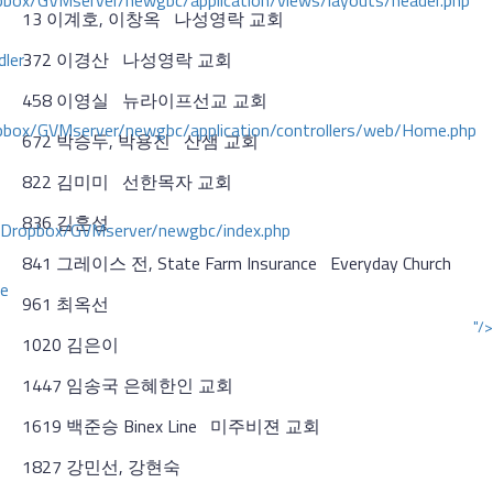
ox/GVMserver/newgbc/application/views/layouts/header.php
13 이계호, 이창옥 나성영락 교회
dler
372 이경산 나성영락 교회
458 이영실 뉴라이프선교 교회
box/GVMserver/newgbc/application/controllers/web/Home.php
672 박승두, 박용진 산샘 교회
822 김미미 선한목자 교회
836 김훈성
/Dropbox/GVMserver/newgbc/index.php
841 그레이스 전, State Farm Insurance Everyday Church
ce
961 최옥선
"/>
1020 김은이
1447 임송국 은혜한인 교회
1619 백준승 Binex Line 미주비젼 교회
1827 강민선, 강현숙