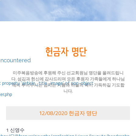
encountered
미주복음방송에 후원해 주신 선교회원님 명단을 올려드립니
다. 섬김과 헌신에 감사드리며 모든 후원자 가족들에게 하나님
 property 'airticle_title_image' of non-object
께서 부어주시는 넘치는 기쁨과 하늘의 복이 가득하길 기도합
니다.
er.php
12/08/2020 헌금자 명단
1 신영수