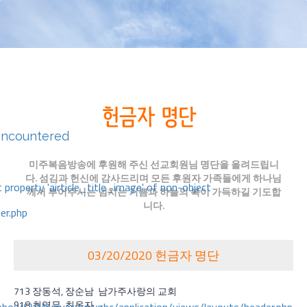
encountered
미주복음방송에 후원해 주신 선교회원님 명단을 올려드립니
다. 섬김과 헌신에 감사드리며 모든 후원자 가족들에게 하나님
 property 'airticle_title_image' of non-object
께서 부어주시는 넘치는 기쁨과 하늘의 복이 가득하길 기도합
니다.
er.php
03/20/2020 헌금자 명단
713 장동석, 장순남 남가주사랑의 교회
918 최영무, 최옥자