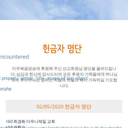
encountered
미주복음방송에 후원해 주신 선교회원님 명단을 올려드립니
다. 섬김과 헌신에 감사드리며 모든 후원자 가족들에게 하나님
 property 'airticle_title_image' of non-object
께서 부어주시는 넘치는 기쁨과 하늘의 복이 가득하길 기도합
니다.
er.php
02/05/2020 헌금자 명단
160 최경화 다우니제일 교회
453 김현수