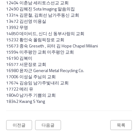
12404 이춘남 세리토스선교 교회
12490 김혜진 Sota Imaging 말씀의집
13314 김문철, 김희선 남가주동신 교회
13472 김선영 미용실
13992 무명
14850 데이비드, 신디 신 동부사랑의 교회
15232 황인숙 올림픽장로 교회
15673 종숙 Greseth , 피터 김 Hope Chapel Miliani
15994 미주평안 교회 미주평안 교회
16190 김복미
16577 서문장로 교회
16980 윤자근 General Metal Recycling Co.
17006 이성실 주님의 교회
17674 김승임 남가주빛내리 교회
17722 메리 유
18040 남가주 기쁨의 교회
18342 Kwang S Yang
이전글
다음글
목록