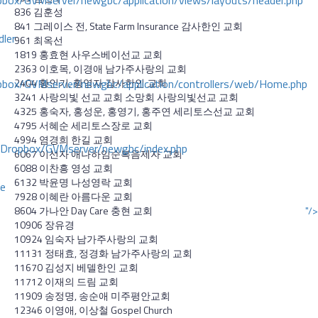
ox/GVMserver/newgbc/application/views/layouts/header.php
836 김훈성
841 그레이스 전, State Farm Insurance 감사한인 교회
dler
961 최옥선
1819 홍효현 사우스베이선교 교회
2363 이호목, 이경애 남가주사랑의 교회
box/GVMserver/newgbc/application/controllers/web/Home.php
2404 황인기, 황영자 감사한인 교회
3241 사랑의빛 선교 교회 소망회 사랑의빛선교 교회
4325 홍숙자, 홍성운, 홍영기, 홍주연 세리토스선교 교회
4795 서혜순 세리토스장로 교회
4994 염경희 한길 교회
/Dropbox/GVMserver/newgbc/index.php
6067 이선자 애나하임순복음제자 교회
6088 이찬흥 영성 교회
6132 박윤명 나성영락 교회
ce
7928 이혜란 아름다운 교회
8604 가나안 Day Care 충현 교회
"/>
10906 장유경
10924 임숙자 남가주사랑의 교회
11131 정태효, 정경화 남가주사랑의 교회
11670 김성지 베델한인 교회
11712 이재의 드림 교회
11909 송정명, 송순애 미주평안교회
12346 이영애, 이상철 Gospel Church