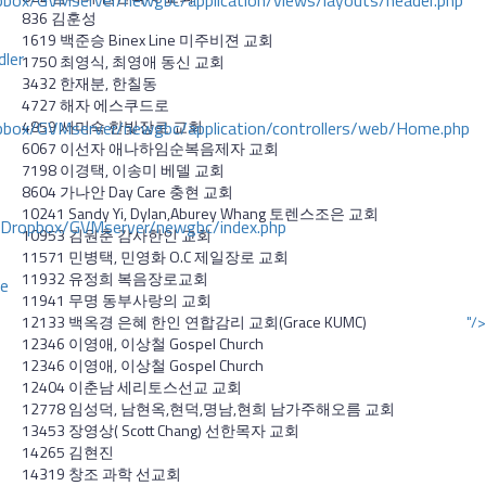
ox/GVMserver/newgbc/application/views/layouts/header.php
836 김훈성
1619 백준승 Binex Line 미주비젼 교회
dler
1750 최영식, 최영애 동신 교회
3432 한재분, 한칠동
4727 해자 에스쿠드로
box/GVMserver/newgbc/application/controllers/web/Home.php
4859 서미숙 한빛장로 교회
6067 이선자 애나하임순복음제자 교회
7198 이경택, 이송미 베델 교회
8604 가나안 Day Care 충현 교회
10241 Sandy Yi, Dylan,Aburey Whang 토렌스조은 교회
/Dropbox/GVMserver/newgbc/index.php
10953 김원춘 감사한인 교회
11571 민병택, 민영화 O.C 제일장로 교회
11932 유정희 복음장로교회
ce
11941 무명 동부사랑의 교회
12133 백옥경 은혜 한인 연합감리 교회(Grace KUMC)
"/>
12346 이영애, 이상철 Gospel Church
12346 이영애, 이상철 Gospel Church
12404 이춘남 세리토스선교 교회
12778 임성덕, 남현옥,현덕,명남,현희 남가주해오름 교회
13453 장영상( Scott Chang) 선한목자 교회
14265 김현진
14319 창조 과학 선교회