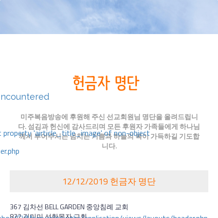
encountered
미주복음방송에 후원해 주신 선교회원님 명단을 올려드립니
다. 섬김과 헌신에 감사드리며 모든 후원자 가족들에게 하나님
 property 'airticle_title_image' of non-object
께서 부어주시는 넘치는 기쁨과 하늘의 복이 가득하길 기도합
니다.
er.php
12/12/2019 헌금자 명단
367 김차선 BELL GARDEN 중앙침례 교회
822 김미미 선한목자 교회