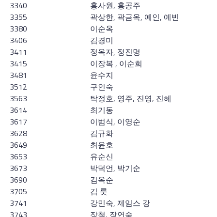
3340
홍사원, 홍공주
3355
곽상한, 곽금옥, 예인, 예빈
3380
이순옥
3406
김경미
3411
정옥자, 정진명
3415
이장복 , 이순희
3481
윤수지
3512
구인숙
3563
탁정호, 영주, 진영, 진혜
3614
최기동
3617
이범식, 이영순
3628
김규화
3649
최윤호
3653
유순신
3673
박덕언, 박기순
3690
김옥순
3705
김 룻
3741
강민숙, 제임스 강
3743
장철, 장연숙