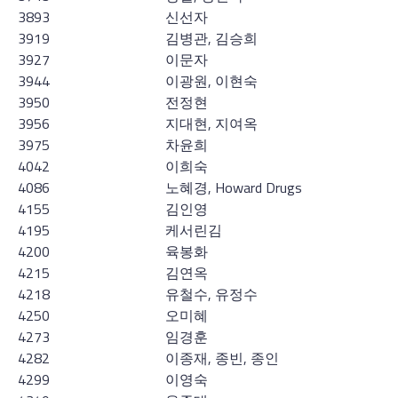
3893
신선자
3919
김병관, 김승희
3927
이문자
3944
이광원, 이현숙
3950
전정현
3956
지대현, 지여옥
3975
차윤희
4042
이희숙
4086
노혜경, Howard Drugs
4155
김인영
4195
케서린김
4200
육봉화
4215
김연옥
4218
유철수, 유정수
4250
오미혜
4273
임경훈
4282
이종재, 종빈, 종인
4299
이영숙