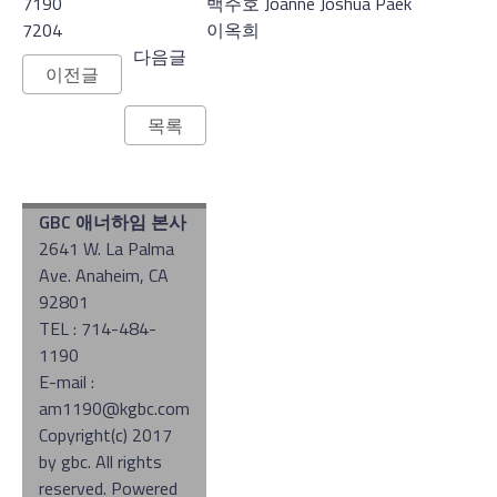
7190
백주호 Joanne Joshua Paek
7204
이옥희
다음글
이전글
목록
GBC 애너하임 본사
2641 W. La Palma
Ave. Anaheim, CA
92801
TEL : 714-484-
1190
E-mail :
am1190@kgbc.com
Copyright(c) 2017
by gbc. All rights
reserved. Powered