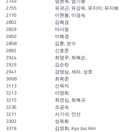
2749
엄현옥, 엄기봉
2755
유국근, 유강옥, 유지미, 유지혜
2770
이현봉, 이경숙
2802
김혜경
2829
마사웅
2850
이혜경
2858
김훈, 은수
2892
신호준
2924
최영우, 최혜순,
2929
김순란
2941
강영삼, 세라, 성호
3068
최옥준
3113
신옥자
3213
이영희
3215
최연심, 최복규
3236
조공숙
3271
서기석, 인선
3302
성옥화
3319
김영희, Kyu Joo Kim