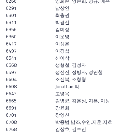
6266
양희준, 양준희, 명규, 예은
6291
남상인
6301
최충권
6311
박경선
6356
김미정
6360
이운영
6417
이성은
6497
이경섭
6541
신이삭
6568
성형철, 김성자
6597
정선진, 정병자, 정연철
6604
조선복, 조창형
6608
Jonathan 박
6643
고영옥
6665
김병균, 김은성, 지은, 지성
6691
강윤희
6701
장영신
6708
박종범,남조,수연,지훈,지호
6768
김상호, 김수진