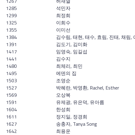
1267
허재열
1285
석민자
1299
최정희
1325
이희수
1355
이미선
1384
김수림, 태현, 태수, 효림, 진태, 채림,
1391
김도기, 김미화
1417
임영숙, 임길섭
1441
김수지
1480
최체리, 최민
1495
에덴의 집
1503
조영순
1527
박혜란, 박영환, Rachel, Esther
1569
오상복
1591
유제광, 유은덕, 유아름
1604
한성희
1611
정지일, 정경희
1627
송충자, Tanya Song
1642
최용운