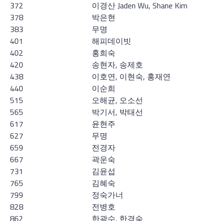
372
이경산 Jaden Wu, Shane Kim
378
박은현
383
무명
401
해피데이빗
402
홍희숙
420
송현자, 송제호
438
이호연, 이현숙, 홍재연
440
이순희
515
오해균, 오소선
565
박기서, 박태선
617
윤현주
627
무명
659
전경자
667
곽운숙
731
김윤섭
765
김혜숙
799
정숙가너
828
전병호
862
한광수, 한경숙