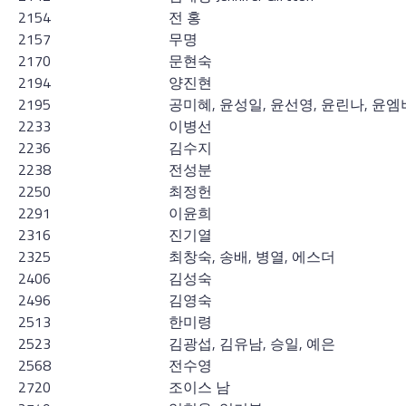
2154
전 홍
2157
무명
2170
문현숙
2194
양진현
2195
공미혜, 윤성일, 윤선영, 윤린나, 윤엠
2233
이병선
2236
김수지
2238
전성분
2250
최정헌
2291
이윤희
2316
진기열
2325
최창숙, 송배, 병열, 에스더
2406
김성숙
2496
김영숙
2513
한미령
2523
김광섭, 김유남, 승일, 예은
2568
전수영
2720
조이스 남