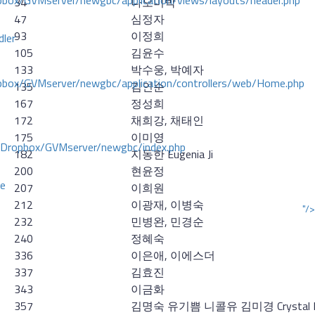
ox/GVMserver/newgbc/application/views/layouts/header.php
34
나오미박
47
심정자
93
이정희
dler
105
김윤수
133
박수웅
, 박예자
box/GVMserver/newgbc/application/controllers/web/Home.php
135
김인순
167
정성희
172
채희강, 채태인
175
이미영
/Dropbox/GVMserver/newgbc/index.php
182
지동한 Eugenia Ji
200
현윤정
ce
207
이희원
212
이광재, 이병숙
"/>
232
민병완, 민경순
240
정혜숙
336
이은애, 이에스더
337
김효진
343
이금화
357
김명숙 유기쁨 니콜유 김미경 Crystal 