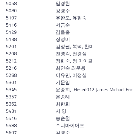
5058
임경현
5080
강경주
5107
유완모, 유현숙
5116
서금순
5129
김을출
5138
장정미
5201
김정권, 복덕, 찬미
5208
전영각, 전경심
5212
정화숙, 정 마이클
5216
최인숙 최운용
5288
이유민, 이정실
5301
기문임
5345
윤종희, Hesed012 James Michael Eric 
5357
은송례
5362
최한희
5431
서 영
5516
송순철
5588
수니마이어즈
5607
김경순