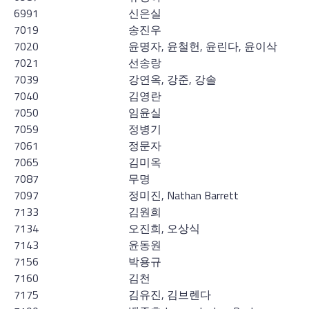
6991
신은실
7019
송진우
7020
윤명자, 윤철헌, 윤린다, 윤이삭
7021
선송랑
7039
강연옥, 강준, 강솔
7040
김영란
7050
임윤실
7059
정병기
7061
정문자
7065
김미옥
7087
무명
7097
정미진, Nathan Barrett
7133
김원희
7134
오진희, 오상식
7143
윤동원
7156
박용규
7160
김천
7175
김유진, 김브렌다