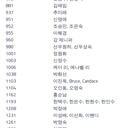
881
김애임
937
추미레
951
신영애
952
조승민, 조은숙
955
이혜경
960
강 제니퍼
980
선우원하, 선우성숙
1001
정원화
1003
신정수
1006
케이 리, 에나벨 리
1038
박화선
1103
이진옥, Bruce, Candace
1104
오인동, 오영숙
1162
홍순남
1193
한택수, 한은수, 한현수, 한인수
1208
박정애
1231
이성배, 이선희, 이쌘디
1261
박영숙