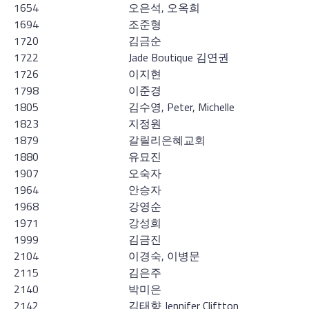
1654
오은석, 오옥희
1694
조준형
1720
김금순
1722
Jade Boutique 김연권
1726
이지현
1798
이준경
1805
김수영, Peter, Michelle
1823
지정원
1879
갈릴리은혜교회
1880
유묘진
1907
오숙자
1964
안승자
1968
강영순
1971
강성희
1999
김금진
2104
이경숙, 이병문
2115
김은주
2140
박미은
2142
김태향 Jennifer Cliftton