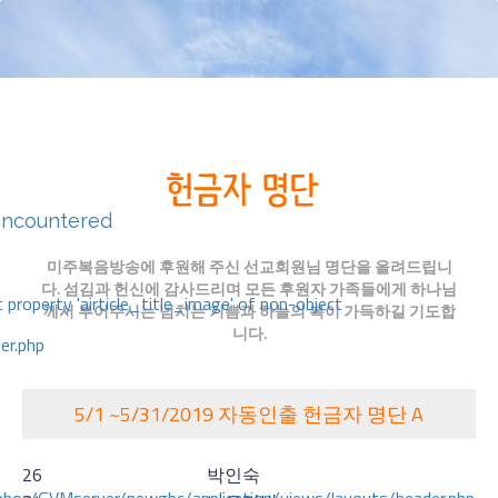
encountered
미주복음방송에 후원해 주신 선교회원님 명단을 올려드립니
다. 섬김과 헌신에 감사드리며 모든 후원자 가족들에게 하나님
 property 'airticle_title_image' of non-object
께서 부어주시는 넘치는 기쁨과 하늘의 복이 가득하길 기도합
니다.
er.php
5/1 ~5/31/2019 자동인출 헌금자 명단 A
26
박인숙