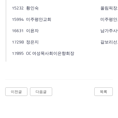
15232
황인숙
올림픽장
15994
미주평안교회
미주평안
16631
이윤자
남가주사
17298
정은지
갈보리선
17895
OC 여성목사회이은향회장
이전글
다음글
목록