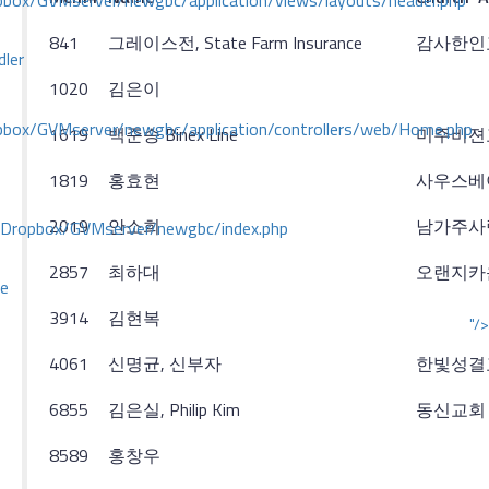
ox/GVMserver/newgbc/application/views/layouts/header.php
841
그레이스전, State Farm Insurance
감사한인
dler
1020
김은이
box/GVMserver/newgbc/application/controllers/web/Home.php
1619
백준승 Binex Line
미주비젼
1819
홍효현
사우스베
2019
안소희
남가주사
/Dropbox/GVMserver/newgbc/index.php
2857
최하대
오랜지카
ce
3914
김현복
"/>
4061
신명균, 신부자
한빛성결
6855
김은실, Philip Kim
동신교회
8589
홍창우