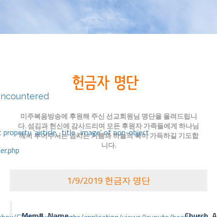
encountered
미주복음방송에 후원해 주신 선교회원님 명단을 올려드립니
다. 섬김과 헌신에 감사드리며 모든 후원자 가족들에게 하나님
 property 'airticle_title_image' of non-object
께서 부어주시는 넘치는 기쁨과 하늘의 복이 가득하길 기도합
니다.
er.php
1/9/2019 헌금자 명단
Mem#
Name
Church A