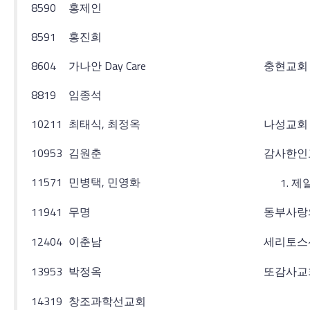
8590
홍제인
8591
홍진희
8604
가나안 Day Care
충현교회
8819
임종석
10211
최태식, 최정옥
나성교회
10953
김원춘
감사한인
11571
민병택, 민영화
제
11941
무명
동부사랑
12404
이춘남
세리토스
13953
박정옥
또감사교
14319
창조과학선교회