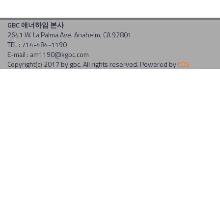
GBC 애너하임 본사
2641 W. La Palma Ave. Anaheim, CA 92801
TEL : 714-484-1190
E-mail : am1190@kgbc.com
Copyright(c) 2017 by gbc. All rights reserved. Powered by
CDS