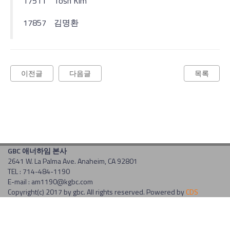
17511
Tosh Kim
17857
김명환
이전글
다음글
목록
GBC 애너하임 본사
2641 W. La Palma Ave. Anaheim, CA 92801
TEL : 714-484-1190
E-mail : am1190@kgbc.com
Copyright(c) 2017 by gbc. All rights reserved. Powered by
CDS