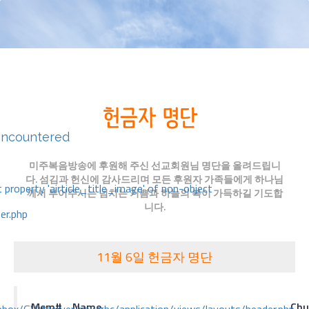
encountered
미주복음방송에 후원해 주신 선교회원님 명단을 올려드립니
다. 섬김과 헌신에 감사드리며 모든 후원자 가족들에게 하나님
 property 'airticle_title_image' of non-object
께서 부어주시는 넘치는 기쁨과 하늘의 복이 가득하길 기도합
니다.
er.php
11월 6일 헌금자 명단
Mem#
Name
Chu