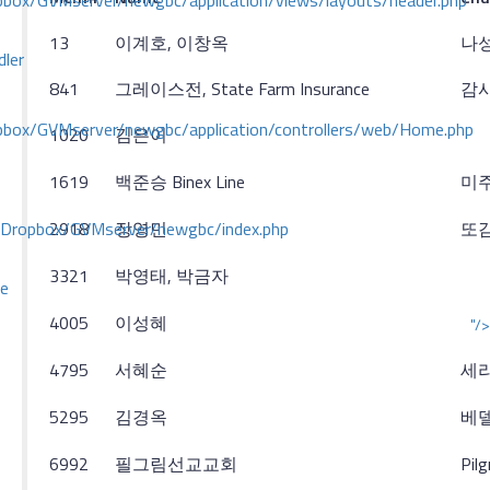
ox/GVMserver/newgbc/application/views/layouts/header.php
13
이계호, 이창옥
나
dler
841
그레이스전, State Farm Insurance
감
box/GVMserver/newgbc/application/controllers/web/Home.php
1020
김은이
1619
백준승 Binex Line
미
/Dropbox/GVMserver/newgbc/index.php
2918
장영민
또
3321
박영태, 박금자
ce
4005
이성혜
"/>
4795
서혜순
세
5295
김경옥
베
6992
필그림선교교회
Pil