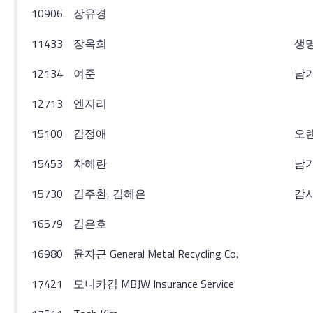
10906
장유경
11433
장옥희
생명
12134
여준
남
12713
엔지리
15100
김정애
오
15453
차혜란
남
15730
김주환, 김혜은
감
16579
김은호
16980
윤자근 General Metal Recycling Co.
17421
모니카김 MBJW Insurance Service