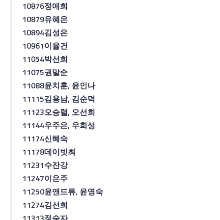
10876
정애희
10879
유혜은
10894
김성은
10961
이율건
11054
박선희
11075
권말순
11088
윤치훈
,
윤인나
11115
김용남
,
김순덕
11123
오승렬
,
오선희
11144
우주은
,
우희성
11174
신혜숙
11178
데이빗
최
11231
수잔강
11247
이은주
11250
윤
앤드류
,
윤영숙
11274
김선희
11313
정숙자