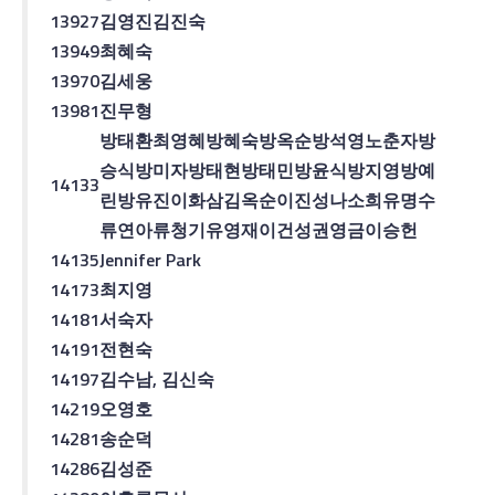
13927
김영진
김진숙
13949
최혜숙
13970
김세웅
13981
진무형
방태환
최영혜
방혜숙
방옥순
방석영
노춘자
방
승식
방미자
방태현
방태민
방윤식
방지영
방예
14133
린
방유진
이화삼
김옥순
이진성
나소희
유명수
류연아
류청기
유영재
이건성
권영금
이승헌
14135
Jennifer Park
14173
최지영
14181
서숙자
14191
전현숙
14197
김수남
,
김신숙
14219
오영호
14281
송순덕
14286
김성준