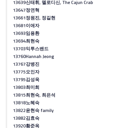
13639
신태휘
,
멜로디
신
, The Cajun Crab
13647
정연혁
13661
정원진
,
정길현
13681
이애자
13693
임용환
13694
최현숙
13703
익투스
밴드
13760
Hannah Jeong
13767
강병진
13775
오인자
13795
김성욱
13803
최미희
13815
최현숙
,
최은석
13818
노혜숙
13822
윤현숙
family
13882
김효숙
13920
황준옥