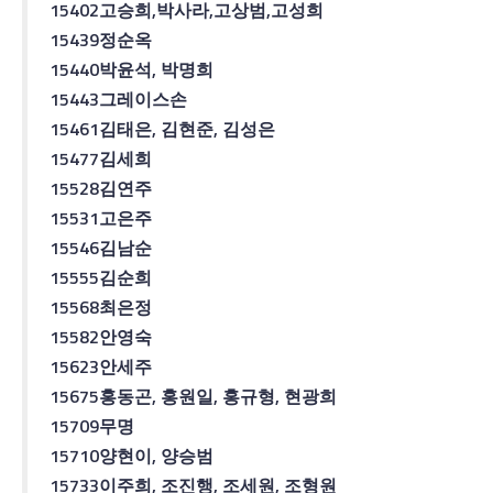
15402
고승희
,
박사라
,
고상범
,
고성희
15439
정순옥
15440
박윤석
,
박명희
15443
그레이스
손
15461
김태은
,
김현준
,
김성은
15477
김세희
15528
김연주
15531
고은주
15546
김남순
15555
김순희
15568
최은정
15582
안영숙
15623
안세주
15675
홍동곤
,
홍원일
,
홍규형
,
현광희
15709
무명
15710
양현이
,
양승범
15733
이주희
,
조진행
,
조세원
,
조형원