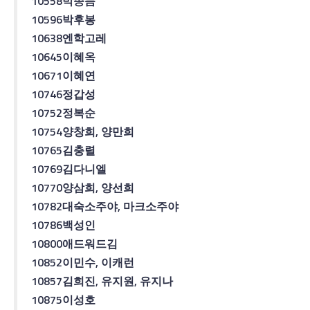
10558
박종늠
10596
박후봉
10638
엔학고레
10645
이혜옥
10671
이혜연
10746
정갑성
10752
정복순
10754
양창희
,
양만희
10765
김충렬
10769
김
다니엘
10770
양삼희
,
양선희
10782
대숙소주야
,
마크소주야
10786
백성인
10800
애드워드
김
10852
이민수
,
이캐런
10857
김희진
,
유지원
,
유지나
10875
이성호