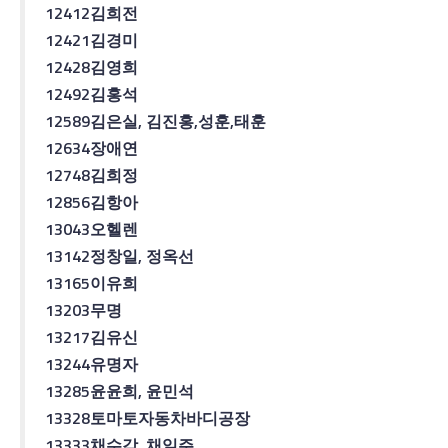
12412
김희전
12421
김경미
12428
김영희
12492
김홍석
12589
김은실
,
김진홍
,
성훈
,
태훈
12634
장애연
12748
김희정
12856
김항아
13043
오헬렌
13142
정창일
,
정옥선
13165
이유희
13203
무명
13217
김유신
13244
유명자
13285
윤윤희
,
윤민석
13328
토마토자동차
바디
공장
13333
채수각
,
채일주