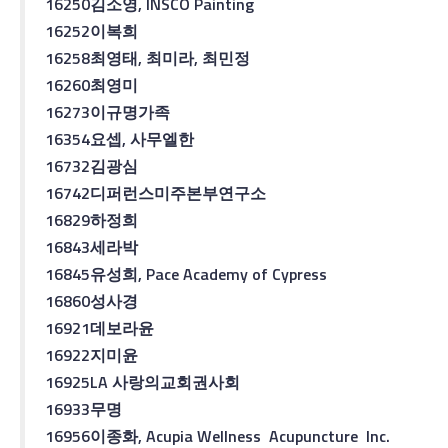
16250
김소영
, INSCO Painting
16252
이복희
16258
최영태
,
최미라
,
최민정
16260
최영미
16273
이규명
가족
16354
요셉
,
사무엘
한
16732
김광심
16742
디퍼런스
미주본부연구소
16829
하정희
16843
세라
박
16845
유성희
, Pace Academy of Cypress
16860
성사경
16921
데보라
윤
16922
지미
윤
16925
LA
사랑의
교회
권사회
16933
무명
16956
이종화
, Acupia Wellness Acupuncture Inc.