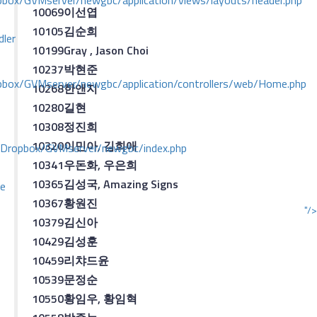
ox/GVMserver/newgbc/application/views/layouts/header.php
10069
이선엽
10105
김순희
dler
10199
Gray , Jason Choi
10237
박현준
box/GVMserver/newgbc/application/controllers/web/Home.php
10268
한앤지
10280
길
현
10308
정진희
10320
이민아
,
김희애
/Dropbox/GVMserver/newgbc/index.php
10341
우돈화
,
우은희
10365
김성국
, Amazing Signs
ce
10367
황원진
"/>
10379
김신아
10429
김성훈
10459
리챠드윤
10539
문정순
10550
황임우
,
황임혁