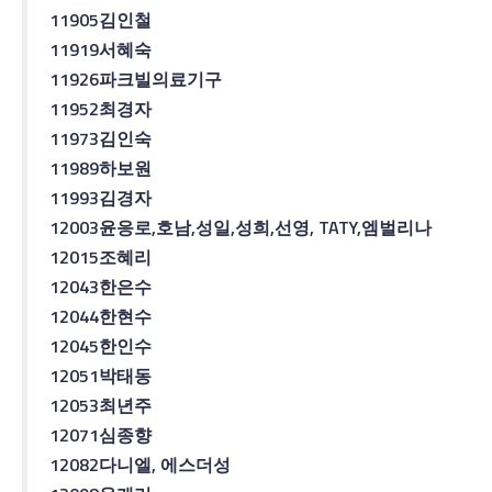
11905
김인철
11919
서혜숙
11926
파크빌
의료기구
11952
최경자
11973
김인숙
11989
하보원
11993
김경자
12003
윤응로
,
호남
,
성일
,
성희
,
선영
, TATY,
엠벌리나
12015
조혜리
12043
한은수
12044
한현수
12045
한인수
12051
박태동
12053
최년주
12071
심종향
12082
다니엘
,
에스더성