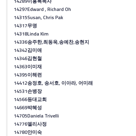
14289
이흥록
목사
14297
Edward , Richard Oh
14315
Susan, Chris Pak
14317
무명
14318
Linda Kim
14336
송주한
,
최동욱
,
송예찬
,
송현지
14342
김미애
14346
김현철
14363
이미재
14395
이해련
14412
송정호
,
송서호
,
이아라
,
어미래
14531
손병장
14566
등대교회
14669
박혜성
14705
Daniela Trivelli
14776
엘리사
정
14780
안미숙