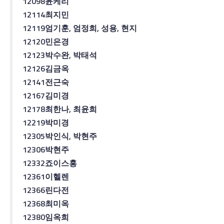
12098
윤케리
12114
최지민
12119
엄기훈
,
엄정희
,
성용
,
현지
12120
민은경
12123
박수완
,
박태석
12126
김금옥
12141
전근숙
12167
김미경
12178
최한나
,
최윤희
12219
박미경
12305
박인식
,
박현주
12306
박현주
12332
죠이스홍
12361
이헬렌
12366
린다전
12368
최미옥
12380
임옥희