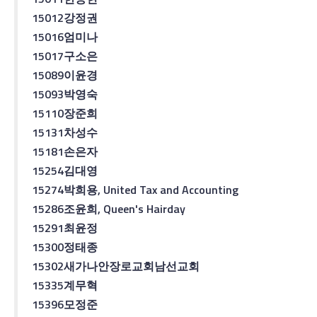
15012
강정권
15016
엄미나
15017
구소은
15089
이윤경
15093
박영숙
15110
장준희
15131
차성수
15181
손은자
15254
김대영
15274
박희용
, United Tax and Accounting
15286
조윤희
, Queen's Hairday
15291
최윤정
15300
정태종
15302
새가나안장로교회
남선교회
15335
계무혁
15396
모정준