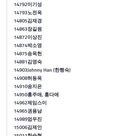
14792
이기성
14793
노전옥
14805
김재경
14863
장길원
14872
이상진
14874
박소영
14875
송옥헌
14881
김영숙
14903
Johnny Han (
한행숙
)
14908
허동옥
14910
송지은
14950
홍주애
,
홍다애
14962
제임스
이
14965
권용남
14989
엄우진
15006
김제인
15011
한승현