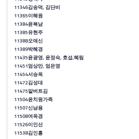
11346
김송덕
,
김단비
11365
이혜원
11384
윤복남
11385
유현주
11388
오애신
11389
박혜경
11435
윤광영
,
윤정숙
,
호섭
,
혜림
11451
엄상만
,
엄은영
11454
서승옥
11472
김성대
11475
알버트김
11504
윤치원
가족
11507
신남용
11508
여옥경
11526
이인선
11538
김인흥