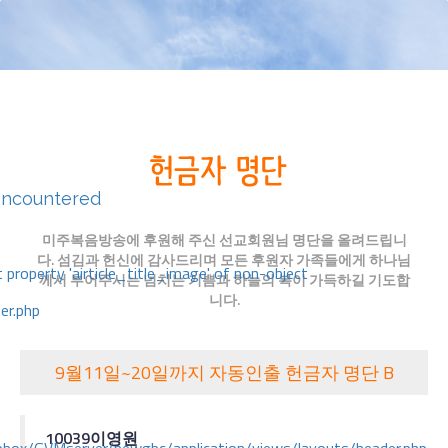
encountered
미주복음방송에 후원해 주신 선교회원님 명단을 올려드립니
다. 섬김과 헌신에 감사드리며 모든 후원자 가족들에게 하나님
 property 'airticle_title_image' of non-object
께서 부어주시는 넘치는 기쁨과 하늘의 복이 가득하길 기도합
니다.
er.php
9월11일~20일까지 자동인출 헌금자 명단 B
10039
이영원