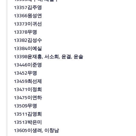
13357
김주영
13366
원성연
13373
이귀선
13378
무명
13382
김성수
13384
이예실
13398
윤재홍
,
서소희
,
윤결
,
윤솔
13446
이준영
13452
무명
13459
최선제
13471
이정희
13475
이연하
13509
무명
13511
김영희
13513
박은미
13605
이생려
,
이창남