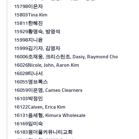
15798
이은자
15803
Tina Kim
15811
한혜진
15929
황명숙
,
방영석
15998
지니
윤
15999
김기자
,
김영자
16006
조재웅
,
크리스틴
조
, Dasiy, Raymond Cho
16026
Nicole, John, Aaron Kim
16028
티나
서
16055
영
브록스
16059
이은영
, Cameo Clearners
16103
박정민
16122
Calven, Erica Kim
16131
음세형
, Kimura Wholesale
16169
임미숙
16183
원더풀
커뮤니티
교회