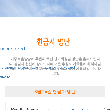
encountered
미주복음방송에 후원해 주신 선교회원님 명단을 올려드립니
다. 섬김과 헌신에 감사드리며 모든 후원자 가족들에게 하나님
 property 'airticle_title_image' of non-object
께서 부어주시는 넘치는 기쁨과 하늘의 복이 가득하길 기도합
니다.
er.php
8월 24일 헌금자 명단
Mem#
Name
Chu