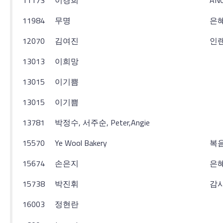
11173
이경희
AN
11984
무명
은
12070
김여진
인
13013
이희망
13015
이기쁨
13015
이기쁨
13781
박정수, 서주순, Peter,Angie
15570
Ye Wool Bakery
복
15674
손은지
은
15738
박진휘
감
16003
정현란