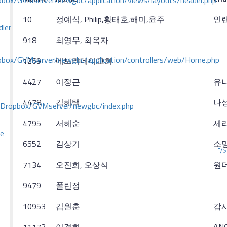
ox/GVMserver/newgbc/application/views/layouts/header.php
10
정예식, Philip,황태호,해미,윤주
인
dler
918
최영무, 최옥자
box/GVMserver/newgbc/application/controllers/web/Home.php
1269
에브리데이교회
4427
이정근
유
4478
김혜택
나
/Dropbox/GVMserver/newgbc/index.php
4795
서혜순
세
ce
6552
김상기
소
"/>
7134
오진희, 오상식
원
9479
폴린정
10953
김원춘
감