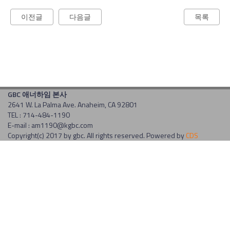
이전글
다음글
목록
GBC 애너하임 본사
2641 W. La Palma Ave. Anaheim, CA 92801
TEL : 714-484-1190
E-mail : am1190@kgbc.com
Copyright(c) 2017 by gbc. All rights reserved. Powered by
CDS