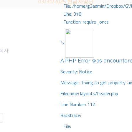
03/31/2025 헌금자명단
File: /home/g3admin/Dropbox/GV
Line: 318
Function: require_once
">
일목사
A PHP Error was encounter
Severity: Notice
Message: Trying to get property 'ai
Filename: layouts/header.php
Line Number: 112
Backtrace:
File: