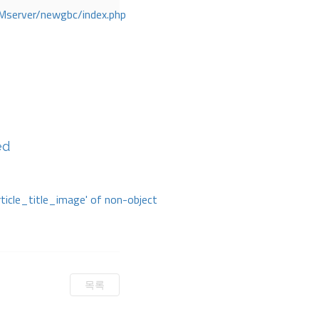
Mserver/newgbc/index.php
ed
rticle_title_image' of non-object
목록