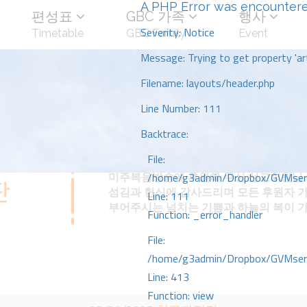
A PHP Error was encounter
편성표
GBC 가족
행사
Severity: Notice
Timetable
GBC Family
Event
Message: Trying to get property 'art
Filename: layouts/header.php
Line Number: 111
Backtrace:
File:
미주복음방송에 후원해 주신 선교회원님 
/home/g3admin/Dropbox/GVMserve
섬김과 헌신에 감사드리며 모든 후원자 
Line: 111
부어주시는 넘치는 기쁨과 하늘의 복이 
Function: _error_handler
File:
/home/g3admin/Dropbox/GVMserve
Line: 413
Function: view