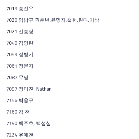
7019 송진우
7020 임남규,권춘년,윤명자,철헌,린다,이삭
7021 선송랑
7040 김영란
7059 정병기
7061 정문자
7087 무명
7097 정미진, Nathan
7156 박용규
7160 김 천
7190 백주호, 백성심
7224 유애천