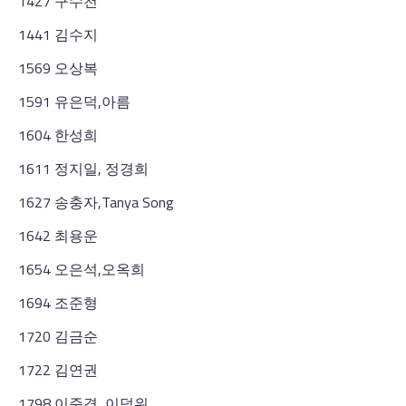
1427 구수천
1441 김수지
1569 오상복
1591 유은덕,아름
1604 한성희
1611 정지일, 정경희
1627 송충자,Tanya Song
1642 최용운
1654 오은석,오옥희
1694 조준형
1720 김금순
1722 김연권
1798 이준경, 이덕위