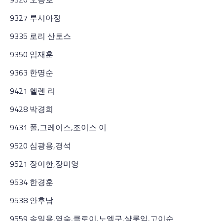
9327 루시아정
9335 로리 산토스
9350 임재훈
9363 한명순
9421 헬렌 리
9428 박경희
9431 폴,그레이스,조이스 이
9520 심광용,경석
9521 장이한,장미영
9534 한경훈
9538 안후남
9559 송일용,영숙,클로이,노엘구,샬롯임,고이순