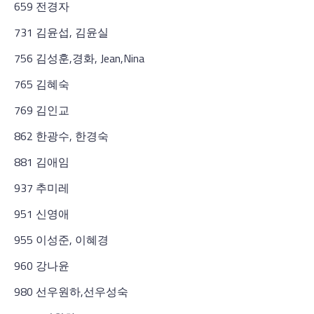
659 전경자
731 김윤섭, 김윤실
756 김성훈,경화, Jean,Nina
765 김혜숙
769 김인교
862 한광수, 한경숙
881 김애임
937 추미레
951 신영애
955 이성준, 이혜경
960 강나윤
980 선우원하,선우성숙