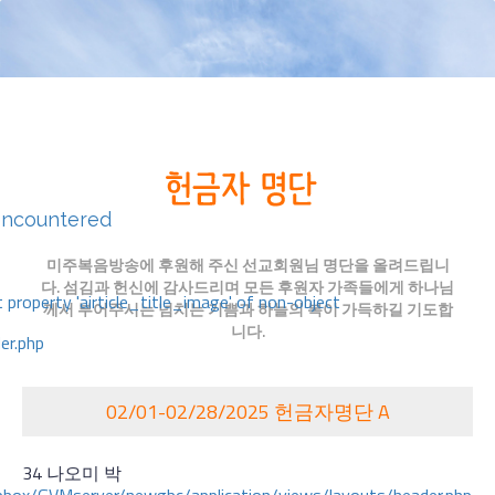
encountered
미주복음방송에 후원해 주신 선교회원님 명단을 올려드립니
다. 섬김과 헌신에 감사드리며 모든 후원자 가족들에게 하나님
 property 'airticle_title_image' of non-object
께서 부어주시는 넘치는 기쁨과 하늘의 복이 가득하길 기도합
니다.
er.php
02/01-02/28/2025 헌금자명단 A
34 나오미 박