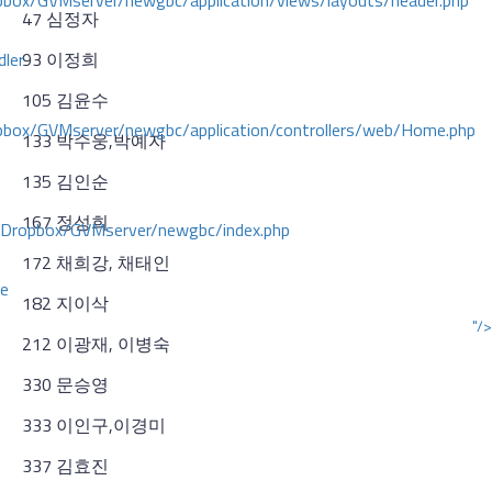
ox/GVMserver/newgbc/application/views/layouts/header.php
47 심정자
dler
93 이정희
105 김윤수
box/GVMserver/newgbc/application/controllers/web/Home.php
133 박수웅,박예자
135 김인순
167 정성희
/Dropbox/GVMserver/newgbc/index.php
172 채희강, 채태인
ce
182 지이삭
"/>
212 이광재, 이병숙
330 문승영
333 이인구,이경미
337 김효진