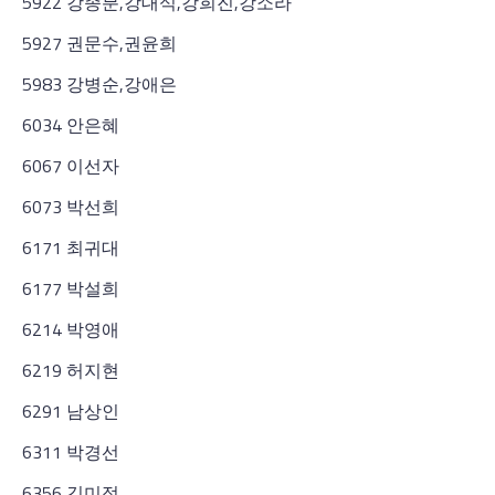
5922 강종분,강대식,강희진,강소라
5927 권문수,권윤희
5983 강병순,강애은
6034 안은혜
6067 이선자
6073 박선희
6171 최귀대
6177 박설희
6214 박영애
6219 허지현
6291 남상인
6311 박경선
6356 김미정