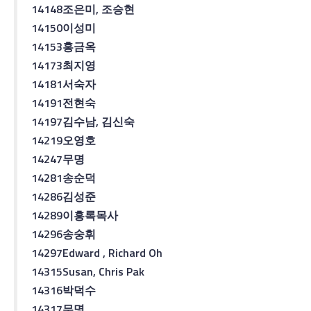
14148
조은미
,
조승현
14150
이성미
14153
홍금옥
14173
최지영
14181
서숙자
14191
전현숙
14197
김수남
,
김신숙
14219
오영호
14247
무명
14281
송순덕
14286
김성준
14289
이흥록
목사
14296
송숭휘
14297
Edward , Richard Oh
14315
Susan, Chris Pak
14316
박덕수
14317
무명