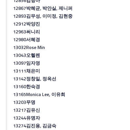
12856
김항아
12867
박혜균
,
박안실
,
제니퍼
12893
김무성
,
이미정
,
김현중
12912
박양진
12963
써니
리
12980
서혜경
13032
Rose Min
13043
오헬렌
13097
임자영
13111
채은미
13142
정창일
,
정옥선
13160
한숙경
13165
Monica Lee,
이유희
13203
무명
13217
김유신
13244
유명자
13274
김진용
,
김금숙