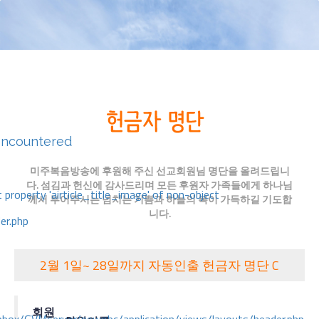
encountered
미주복음방송에 후원해 주신 선교회원님 명단을 올려드립니
다. 섬김과 헌신에 감사드리며 모든 후원자 가족들에게 하나님
 property 'airticle_title_image' of non-object
께서 부어주시는 넘치는 기쁨과 하늘의 복이 가득하길 기도합
니다.
er.php
2월 1일~ 28일까지 자동인출 헌금자 명단 C
회원