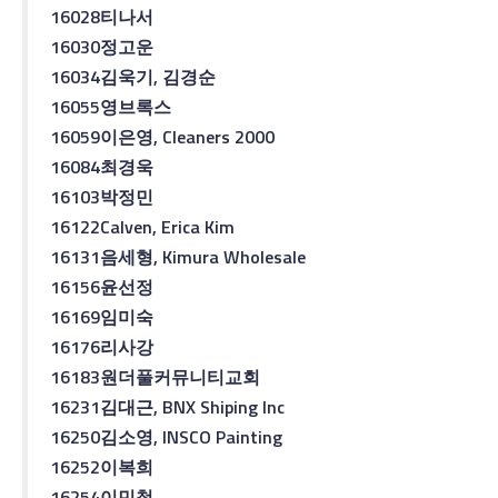
16028
티나
서
16030
정고운
16034
김욱기
,
김경순
16055
영
브록스
16059
이은영
, Cleaners 2000
16084
최경욱
16103
박정민
16122
Calven, Erica Kim
16131
음세형
, Kimura Wholesale
16156
윤선정
16169
임미숙
16176
리사
강
16183
원더풀
커뮤니티
교회
16231
김대근
, BNX Shiping Inc
16250
김소영
, INSCO Painting
16252
이복희
16254
이민철