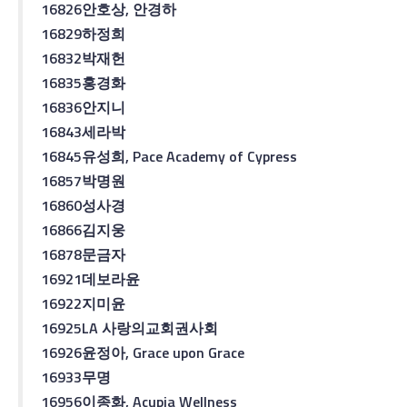
16826
안호상
,
안경하
16829
하정희
16832
박재헌
16835
홍경화
16836
안지니
16843
세라
박
16845
유성희
, Pace Academy of Cypress
16857
박명원
16860
성사경
16866
김지웅
16878
문금자
16921
데보라
윤
16922
지미
윤
16925
LA
사랑의
교회
권사회
16926
윤정아
, Grace upon Grace
16933
무명
16956
이종화
, Acupia Wellness