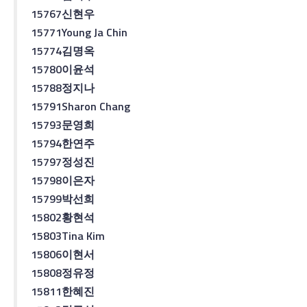
15767
신현우
15771
Young Ja Chin
15774
김명옥
15780
이윤석
15788
정지나
15791
Sharon Chang
15793
문영희
15794
한연주
15797
정성진
15798
이은자
15799
박선희
15802
황현석
15803
Tina Kim
15806
이현서
15808
정유정
15811
한혜진