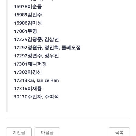
16978
이순둥
16985
김인주
16986
김미성
17061
무명
17224
김광준
,
김삼년
17292
정원규
,
정진희
,
클레오
정
17297
정연주
,
정우진
17301
제니퍼
정
17302
이경신
17313
Kai, Janice Han
17314
이재룡
30170
주민자
,
주여석
이전글
다음글
목록