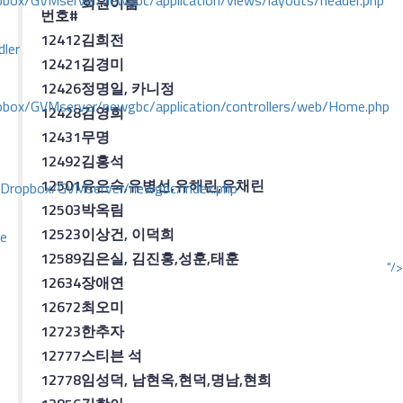
ox/GVMserver/newgbc/application/views/layouts/header.php
회원이름
번호
#
12412
김희전
dler
12421
김경미
12426
정명일
,
카니정
box/GVMserver/newgbc/application/controllers/web/Home.php
12428
김영희
12431
무명
12492
김홍석
12501
유은숙
,
유병선
,
유해린
,
유채린
/Dropbox/GVMserver/newgbc/index.php
12503
박옥림
12523
이상건
,
이덕희
ce
12589
김은실
,
김진홍
,
성훈
,
태훈
"/>
12634
장애연
12672
최오미
12723
한추자
12777
스티븐 석
12778
임성덕
, 남현옥,현덕,명남,현희