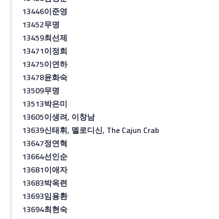
13446
이준영
13452
무명
13459
최선제
13471
이정희
13475
이연하
13478
윤화숙
13509
무명
13513
박은미
13605
이생려
,
이창남
13639
신태휘
,
멜로디
신
, The Cajun Crab
13647
정연혁
13664
선인순
13681
이애자
13683
박옥련
13693
임용환
13694
최현숙