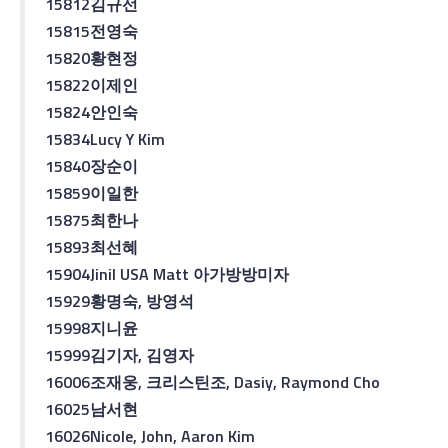
15812
김규선
15815
전영숙
15820
황현정
15822
이제인
15824
안인숙
15834
Lucy Y Kim
15840
장순이
15859
이일한
15875
최한나
15893
최선혜
15904
Jinil USA Matt
아가방
방미자
15929
황명숙
,
방영석
15998
지니
윤
15999
김기자
,
김영자
16006
조재웅
,
크리스틴
조
, Dasiy, Raymond Cho
16025
남서현
16026
Nicole, John, Aaron Kim