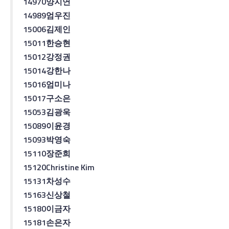
14970
양지연
14989
엄우진
15006
김제인
15011
한승현
15012
강정권
15014
강한나
15016
엄미나
15017
구소은
15053
김광욱
15089
이윤경
15093
박영숙
15110
장준희
15120
Christine Kim
15131
차성수
15163
신상철
15180
이금자
15181
손은자