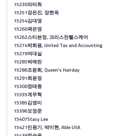
15230
피터
최
15251
장은진
,
장현옥
15254
김대영
15260
곽은영
15262
스티븐
정
,
크리스찬
헬스케어
15274
박희용
, United Tax and Accounting
15279
여대실
15285
박예린
15286
조윤희
, Queen's Hairday
15291
최윤정
15300
정태종
15335
계무혁
15385
김영미
15396
모정준
15407
Stacy Lee
15421
민원기
,
박미현
, Able USA
15439
정순옥