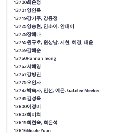
13700
최은정
13701
양인옥
13719
강기주
,
강윤정
13725
양승현
,
안소이
,
안태이
13728
장해나
13745
원규호
,
원상남
,
지현
,
혜경
,
태윤
13759
김혜순
13760
Hannah Jeong
13762
서해영
13767
강병진
13775
오인자
13782
박숙자
,
민선
,
예은
, Gateley Meeker
13795
김성욱
13800
이정미
13803
최미희
13815
최현숙
,
최은석
13816
Nicole Yoon