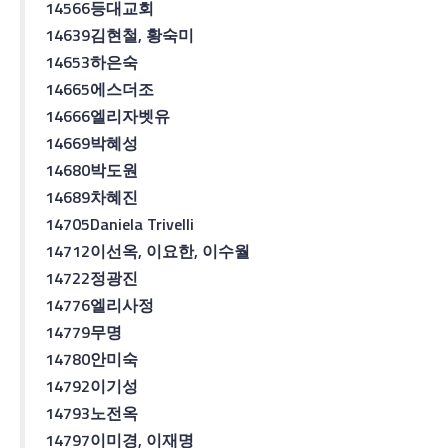
14566
등대교회
14639
김현철
, 황숙미
14653
하은숙
14665
에스더
조
14666
엘리자벳
유
14669
박혜성
14680
박도원
14689
차혜진
14705
Daniela Trivelli
14712
이선옥
,
이요한
,
이수월
14722
정광진
14776
엘리사
정
14779
무명
14780
안미숙
14792
이기성
14793
노전옥
14797
이미경
,
이재명