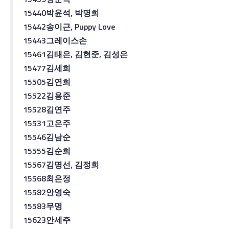
15440
박윤석
,
박명희
15442
송이근
, Puppy Love
15443
그레이스
손
15461
김태은
,
김현준
,
김성은
15477
김세희
15505
김연희
15522
김용준
15528
김연주
15531
고은주
15546
김남순
15555
김순희
15567
김명선
,
김정희
15568
최은정
15582
안영숙
15583
무명
15623
안세주