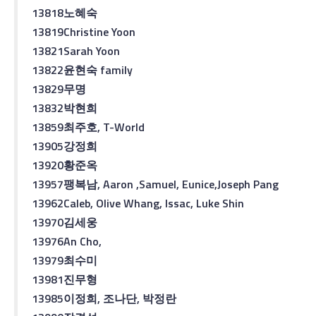
13818
노혜숙
13819
Christine Yoon
13821
Sarah Yoon
13822
윤현숙
family
13829
무명
13832
박현희
13859
최주호
, T-World
13905
강정희
13920
황준옥
13957
팽복남
, Aaron ,Samuel, Eunice,Joseph Pang
13962
Caleb, Olive Whang, Issac, Luke Shin
13970
김세웅
13976
An Cho,
13979
최수미
13981
진무형
13985
이정희
,
조나단
,
박정란