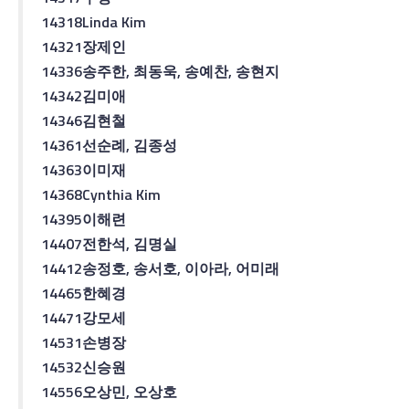
14318
Linda Kim
14321
장제인
14336
송주한
,
최동욱
,
송예찬
,
송현지
14342
김미애
14346
김현철
14361
선순례
,
김종성
14363
이미재
14368
Cynthia Kim
14395
이해련
14407
전한석
,
김명실
14412
송정호
,
송서호
,
이아라
,
어미래
14465
한혜경
14471
강모세
14531
손병장
14532
신승원
14556
오상민
,
오상호