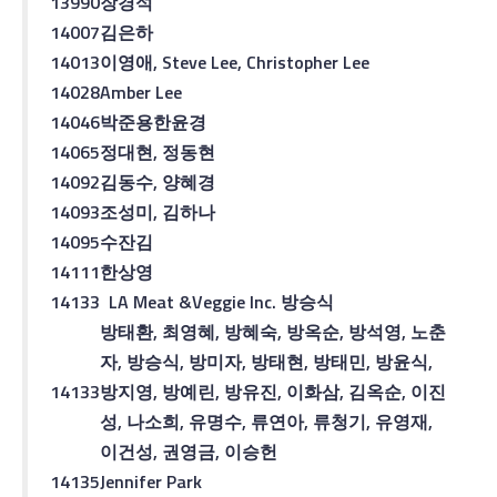
13990
장경석
14007
김은하
14013
이영애
, Steve Lee, Christopher Lee
14028
Amber Lee
14046
박준용
한윤경
14065
정대현
,
정동현
14092
김동수
,
양혜경
14093
조성미
,
김하나
14095
수잔김
14111
한상영
14133
LA Meat &Veggie Inc.
방승식
방태환
,
최영혜
,
방혜숙
,
방옥순
,
방석영
,
노춘
자
,
방승식
,
방미자
,
방태현
,
방태민
,
방윤식
,
14133
방지영
,
방예린
,
방유진
,
이화삼
,
김옥순
,
이진
성
,
나소희
,
유명수
,
류연아
,
류청기
,
유영재
,
이건성
,
권영금
,
이승헌
14135
Jennifer Park