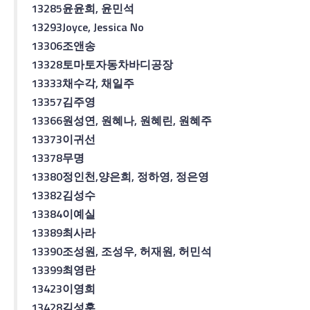
13285
윤윤희
,
윤민석
13293
Joyce, Jessica No
13306
조앤
송
13328
토마토자동차
바디
공장
13333
채수각
,
채일주
13357
김주영
13366
원성연
,
원혜나
,
원혜린
,
원혜주
13373
이귀선
13378
무명
13380
정인천
,
양은희
,
정하영
,
정은영
13382
김성수
13384
이예실
13389
최사라
13390
조성원
,
조성우
,
허재원
,
허민석
13399
최영란
13423
이영희
13428
김성훈