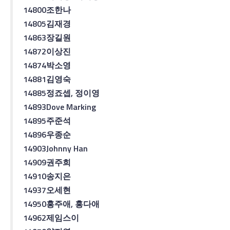
14800
조한나
14805
김재경
14863
장길원
14872
이상진
14874
박소영
14881
김영숙
14885
정죠셉
,
정이영
14893
Dove Marking
14895
주준석
14896
우종순
14903
Johnny Han
14909
권주희
14910
송지은
14937
오세현
14950
홍주애
,
홍다애
14962
제임스
이