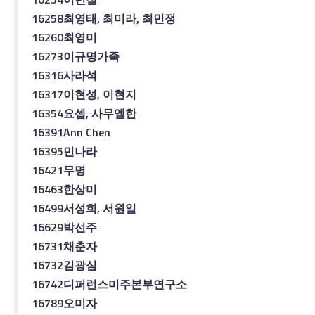
16258
최영태
,
최미라
,
최민정
16260
최영미
16273
이규명
가족
16316
사라
석
16317
이현성
,
이현지
16354
요셉
,
사무엘
한
16391
Ann Chen
16395
민나라
16421
무명
16463
한상미
16499
서성희
,
서원일
16629
박선주
16731
채춘자
16732
김광심
16742
디퍼런스
미주본부연구소
16789
오미자