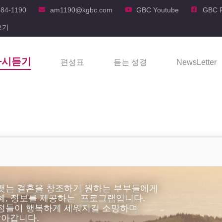
484-1190
am1190@kgbc.com
GBC Youtube
GBC 
보기
다시듣기
편성표
듣는 성경
NewsLetter
맺는 결혼을 창조하기 원하는 부부들에게
혜, 정보를 제공하는 프로그램입니다.
정들이 행복하게 세워지길 소망하며
찾아갑니다.