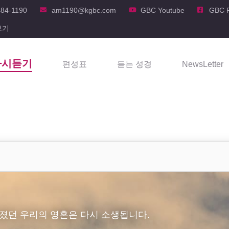
484-1190
am1190@kgbc.com
GBC Youtube
GBC 
보기
다시듣기
편성표
듣는 성경
NewsLetter
졌던 우리의 영혼은 다시 소생됩니다.