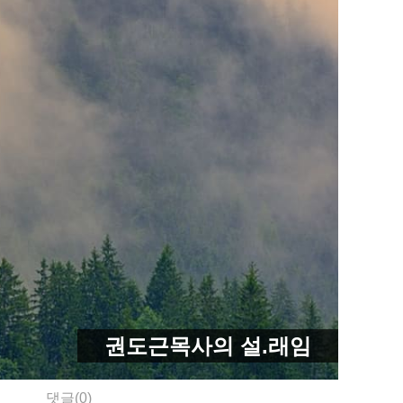
권도근목사의 설.래임
댓글(0)