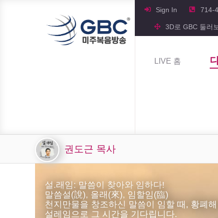
Sign In
714-
3D로 GBC 둘러
LIVE 홈
권도근 목사
설.래임: 말씀이 찾아와 임하다!
말씀설(說), 올래(來), 임할임(臨)
천지만물을 창조하신 말씀이 임할 때, 황폐해
설레임으로 그 시간을 기다립니다.