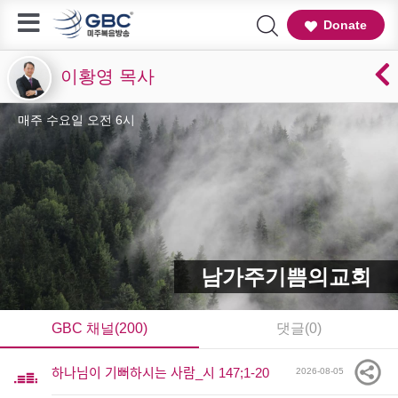
Donate
이황영 목사
매주 수요일 오전 6시
남가주기쁨의교회
GBC 채널(200)
댓글(0)
하나님이 기뻐하시는 사람_시 147;1-20
2026-08-05