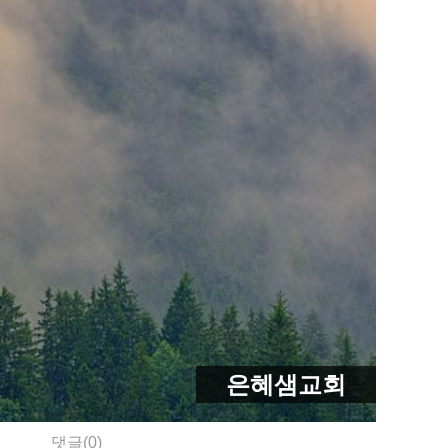
은혜샘교회
댓글(0)