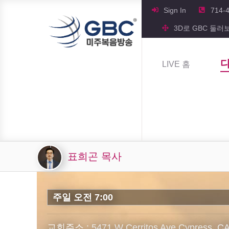
Sign In
714-
3D로 GBC 둘러
LIVE 홈
표희곤 목사
주일 오전 7:00
교회주소 :
5471 W Cerritos Ave Cypress, C