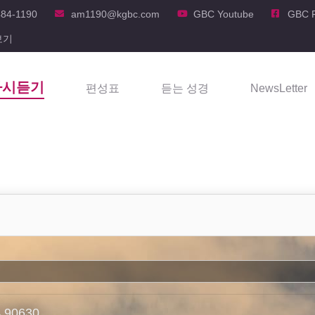
484-1190
am1190@kgbc.com
GBC Youtube
GBC 
보기
다시듣기
편성표
듣는 성경
NewsLetter
A 90630