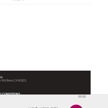
ip
n Rd Brea CA 92821
D CONDITIONS
00:00