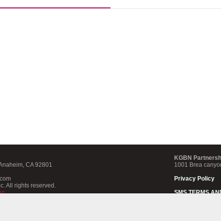
KGBN Partnersh
 Anaheim, CA 92801
1001 Brea canyo
.com
Privacy Policy
. All rights reserved.
ng
SMS TERMS AN