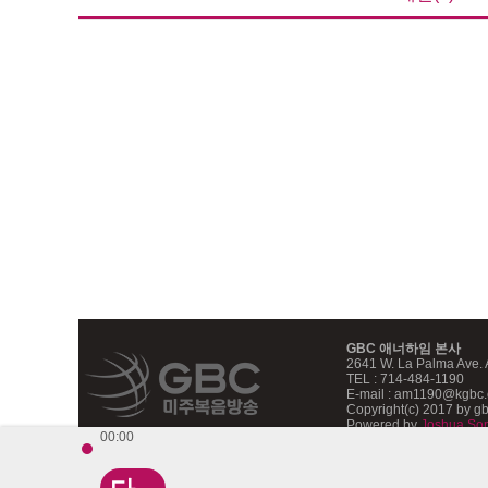
GBC 애너하임 본사
2641 W. La Palma Ave.
TEL : 714-484-1190
E-mail : am1190@kgbc
Copyright(c) 2017 by gbc
Powered by
Joshua So
00:00