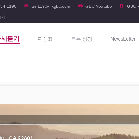
484-1190
am1190@kgbc.com
GBC Youtube
GBC 
보기
다시듣기
편성표
듣는 성경
NewsLetter
eim, CA 92801