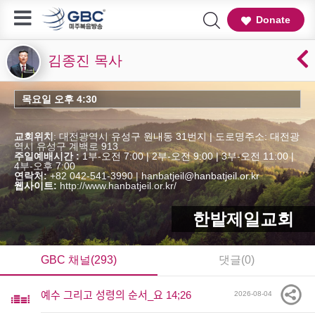
Donate
김종진 목사
목요일 오후 4:30
교회위치
: 대전광역시 유성구 원내동 31번지 | 도로명주소: 대전광
역시 유성구 계백로 913
주일예배시간 :
1부-오전 7:00 | 2부-오전 9:00 | 3부-오전 11:00 |
4부-오후 7:00
연락처:
+82 042-541-3990 | hanbatjeil@hanbatjeil.or.kr
웹사이트:
http://www.hanbatjeil.or.kr/
한밭제일교회
GBC 채널(293)
댓글(0)
예수 그리고 성령의 순서_요 14;26
2026-08-04