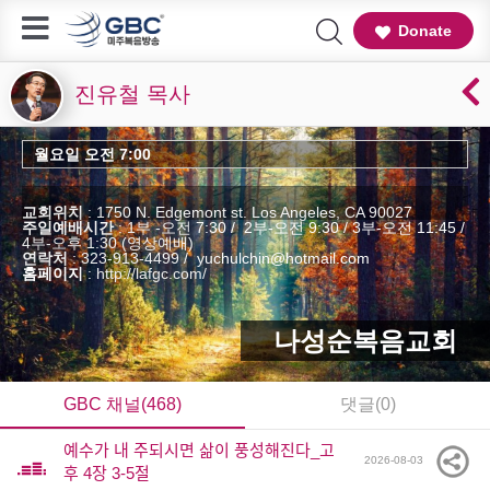
Donate
진유철 목사
월요일 오전 7:00
교회위치
: 1750 N. Edgemont st. Los Angeles, CA 90027
주일예배시간
: 1부 -오전 7:30 / 2부-오전 9:30 / 3부-오전 11:45 /
4부-오후 1:30 (영상예배)
연락처
: 323-913-4499 / yuchulchin@hotmail.com
홈페이지
:
http://lafgc.com/
나성순복음교회
GBC 채널(468)
댓글(0)
예수가 내 주되시면 삶이 풍성해진다_고
2026-08-03
후 4장 3-5절