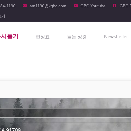
484-1190
am1190@kgbc.com
GBC Youtube
GBC 
보기
다시듣기
편성표
듣는 성경
NewsLetter
 CA 91709