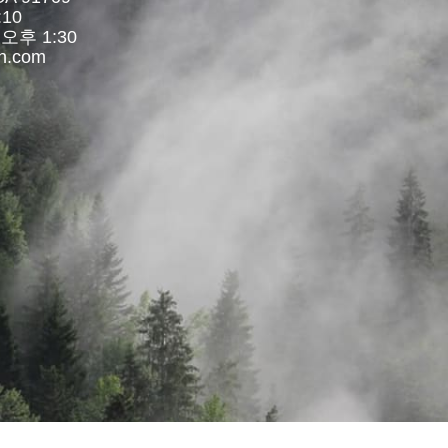
:10
후 1:30
ch.com