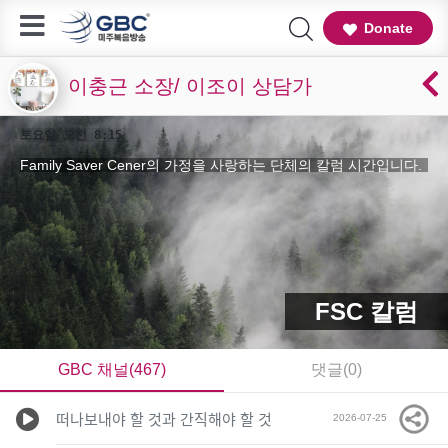
Donate
이충근 소장/ 이조이 상담가
토요일 오전 8:15
Family Saver Cener의 가정을 사랑하는 단체의 칼럼 시간입니다.
FSC 칼럼
GBC 채널(467)
댓글(0)
떠나보내야 할 것과 간직해야 할 것
2026-07-25