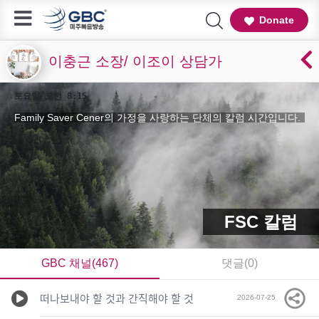
Donate
이충근 소장/ 이조이 상담가
토요일 오전 8:15
Family Saver Cener의 가정을 사랑하는 단체의 칼럼 시간입니다.
FSC 칼럼
GBC 채널(467)
댓글(0)
떠나보내야 할 것과 간직해야 할 것
2026-07-25