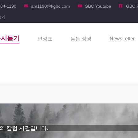
484-1190
am1190@kgbc.com
GBC Youtube
GBC 
보기
다시듣기
편성표
듣는 성경
NewsLetter
 단체의 칼럼 시간입니다.