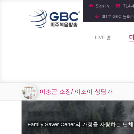
Sign In
714-
3D로 GBC 둘러
LIVE 홈
이충근 소장/ 이조이 상담가
토요일 오전 8:15
Family Saver Cener의 가정을 사랑하는