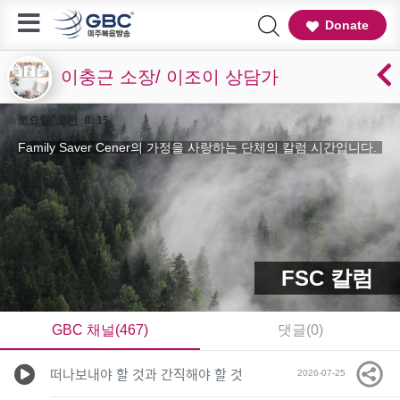
Donate
이충근 소장/ 이조이 상담가
토요일 오전 8:15
Family Saver Cener의 가정을 사랑하는 단체의 칼럼 시간입니다.
FSC 칼럼
GBC 채널(467)
댓글(0)
떠나보내야 할 것과 간직해야 할 것
2026-07-25