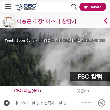
Donate
이충근 소장/ 이조이 상담가
토요일 오전 8:15
Family Saver Cener의 가정을 사랑하는 단체의 칼럼 시간입니다.
FSC 칼럼
GBC 채널(467)
댓글(0)
떠나보내야 할 것과 간직해야 할 것
2026-07-25