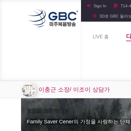
Sign In
714-
3D로 GBC 둘러
LIVE 홈
이충근 소장/ 이조이 상담가
토요일 오전 8:15
Family Saver Cener의 가정을 사랑하는