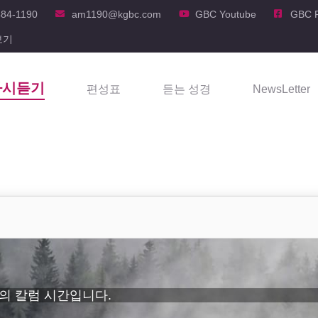
484-1190
am1190@kgbc.com
GBC Youtube
GBC 
보기
다시듣기
편성표
듣는 성경
NewsLetter
 단체의 칼럼 시간입니다.