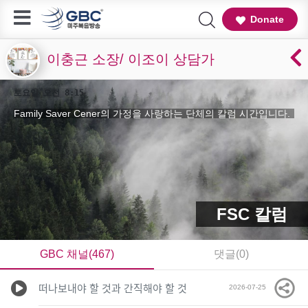
Donate
이충근 소장/ 이조이 상담가
토요일 오전 8:15
Family Saver Cener의 가정을 사랑하는 단체의 칼럼 시간입니다.
FSC 칼럼
GBC 채널(467)
댓글(0)
떠나보내야 할 것과 간직해야 할 것
2026-07-25