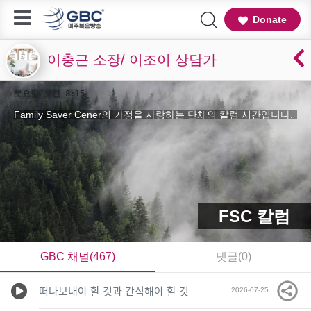
Donate
이충근 소장/ 이조이 상담가
토요일 오전 8:15
Family Saver Cener의 가정을 사랑하는 단체의 칼럼 시간입니다.
FSC 칼럼
GBC 채널(467)
댓글(0)
떠나보내야 할 것과 간직해야 할 것
2026-07-25