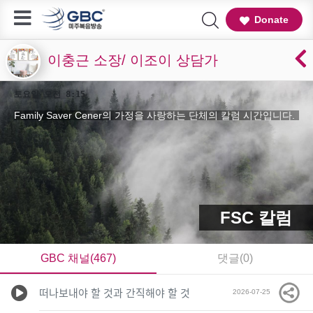
Donate
이충근 소장/ 이조이 상담가
토요일 오전 8:15
Family Saver Cener의 가정을 사랑하는 단체의 칼럼 시간입니다.
FSC 칼럼
GBC 채널(467)
댓글(0)
떠나보내야 할 것과 간직해야 할 것
2026-07-25