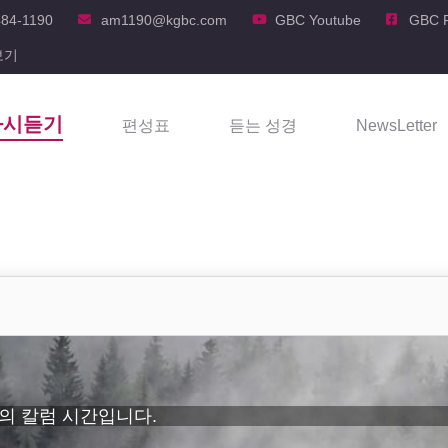
484-1190
am1190@kgbc.com
GBC Youtube
GBC 
보기
다시듣기
편성표
듣는 성경
NewsLetter
 단체의 칼럼 시간입니다.