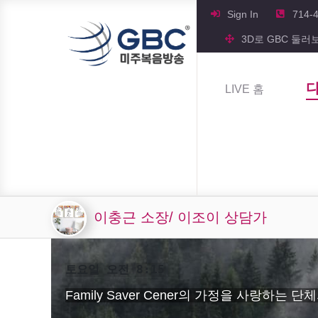
Sign In
714-
3D로 GBC 둘러
LIVE 홈
이충근 소장/ 이조이 상담가
토요일 오전 8:15
Family Saver Cener의 가정을 사랑하는