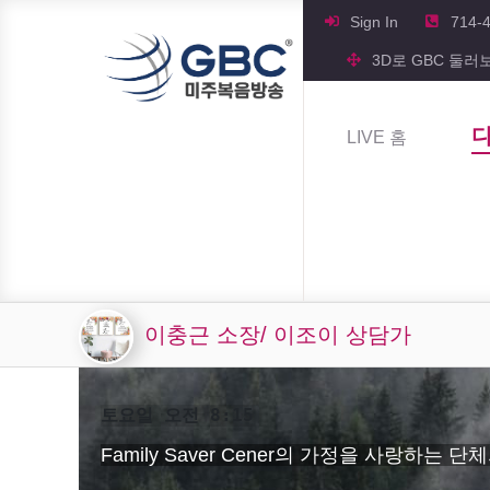
Sign In
714-
3D로 GBC 둘러
LIVE 홈
이충근 소장/ 이조이 상담가
토요일 오전 8:15
Family Saver Cener의 가정을 사랑하는