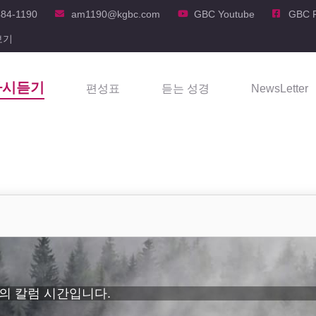
484-1190
am1190@kgbc.com
GBC Youtube
GBC 
보기
다시듣기
편성표
듣는 성경
NewsLetter
 단체의 칼럼 시간입니다.