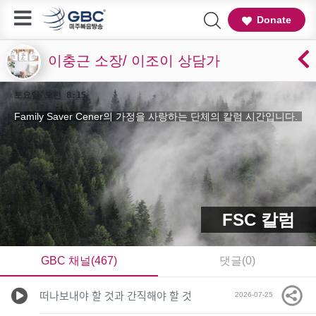
Donate
이충근 소장/ 이조이 상담가
토요일 오전 8:15
Family Saver Cener의 가정을 사랑하는 단체의 칼럼 시간입니다.
FSC 칼럼
GBC 채널(467)
댓글(0)
떠나보내야 할 것과 간직해야 할 것
2026-07-25