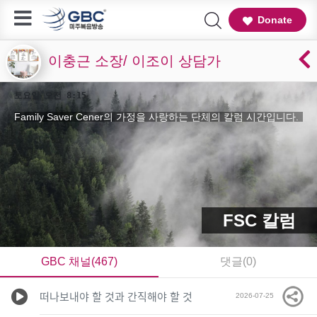
Donate
이충근 소장/ 이조이 상담가
토요일 오전 8:15
Family Saver Cener의 가정을 사랑하는 단체의 칼럼 시간입니다.
FSC 칼럼
GBC 채널(467)
댓글(0)
떠나보내야 할 것과 간직해야 할 것
2026-07-25