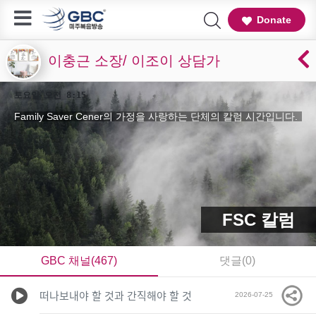
Donate
이충근 소장/ 이조이 상담가
토요일 오전 8:15
Family Saver Cener의 가정을 사랑하는 단체의 칼럼 시간입니다.
FSC 칼럼
GBC 채널(467)
댓글(0)
떠나보내야 할 것과 간직해야 할 것
2026-07-25