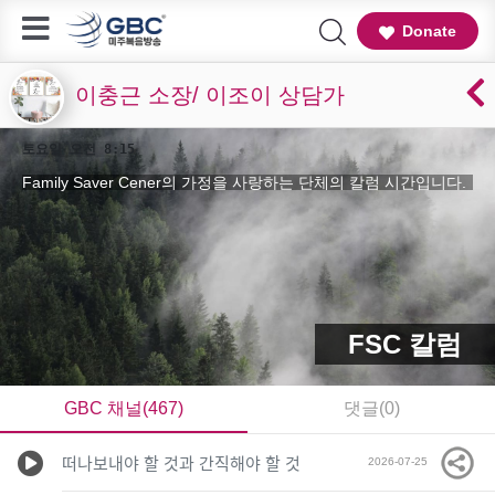
Donate
이충근 소장/ 이조이 상담가
토요일 오전 8:15
Family Saver Cener의 가정을 사랑하는 단체의 칼럼 시간입니다.
FSC 칼럼
GBC 채널(467)
댓글(0)
떠나보내야 할 것과 간직해야 할 것
2026-07-25