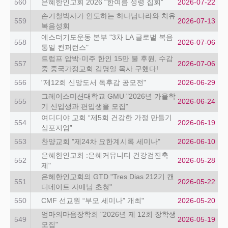
560
은혜한인교회 2026 “한여름 성령 집회”
2026-07-22
손기철박사가 인도하는 하나님나라와 치유
559
2026-07-13
복음성회
에스더기도운동 본부 "3차 LA 글로벌 복음
558
2026-07-06
통일 컨퍼런스"
트럼프 압박·미주 한인 15만 불 후원, 수감
557
2026-07-06
중 중국가정교회 김명일 목사 구했다!
556
"제12회 신앙도서 독후감 공모전"
2026-06-29
그레이스미션대학교 GMU "2026년 가을학
555
2026-06-24
기 신입생과 편입생을 모집"
여디디야 교회 “제5회 건강한 가정 만들기
554
2026-06-19
심포지엄”
553
찬양교회 "제24차 요한계시록 세미나"
2026-06-10
은혜한인교회 :은혜커뮤니티 건강검진축
552
2026-05-28
제"
은혜한인교회의 GTD "Tres Dias 212기 캔
551
2026-05-22
디데이트 자매님 초청"
550
CMF 선교원 “부모 세미나” 개최"
2026-05-20
엄마의마음장학회 "2026년 제 12회 장학생
549
2026-05-19
모집"